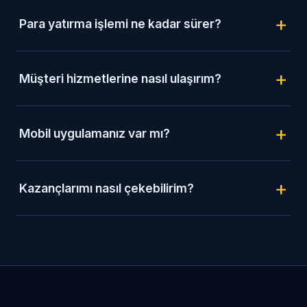
Para yatırma işlemi ne kadar sürer?
Müşteri hizmetlerine nasıl ulaşırım?
Mobil uygulamanız var mı?
Kazançlarımı nasıl çekebilirim?