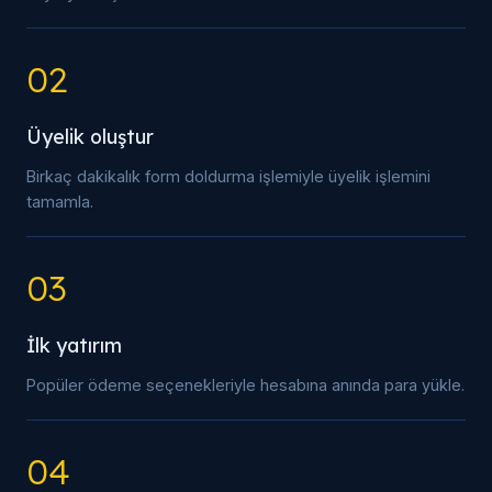
02
Üyelik oluştur
Birkaç dakikalık form doldurma işlemiyle üyelik işlemini
tamamla.
03
İlk yatırım
Popüler ödeme seçenekleriyle hesabına anında para yükle.
04