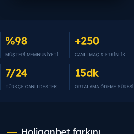
%98
+250
MÜŞTERI MEMNUNIYETI
CANLI MAÇ & ETKINLIK
7/24
15dk
TÜRKÇE CANLI DESTEK
ORTALAMA ÖDEME SÜRESI
Holiganbet farkını