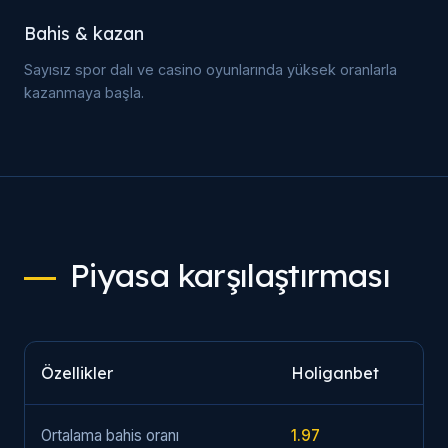
Bahis & kazan
Sayısız spor dalı ve casino oyunlarında yüksek oranlarla
kazanmaya başla.
Piyasa karşılaştırması
Özellikler
Holiganbet
Ortalama bahis oranı
1.97