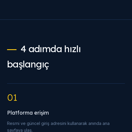
4 adımda hızlı
başlangıç
01
Platforma erişim
Resmi ve güncel giriş adresini kullanarak anında ana
sayfaya ulaş.