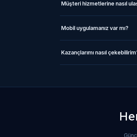
Müşteri hizmetlerine nasıl ula
Mobil uygulamanız var mı?
Kazançlarımı nasıl çekebilirim
Hem
Günce