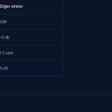
Diğer siteler
1.88
~2 dk
1-2 saat
%30