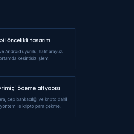
il öncelikli tasarım
ve Android uyumlu, hafif arayüz.
ortamda kesintisiz işlem.
rimiçi ödeme altyapısı
ra, cep bankacılığı ve kripto dahil
yöntem ile kripto para çekme.