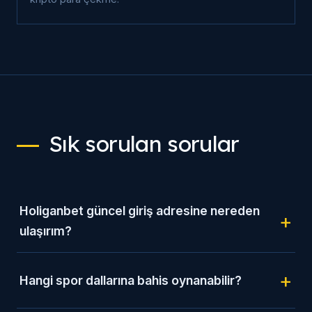
Sık sorulan sorular
Holiganbet güncel giriş adresine nereden
ulaşırım?
Hangi spor dallarına bahis oynanabilir?