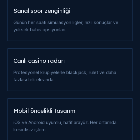
Sanal spor zenginliği
Günün her saati simülasyon ligler, hızlı sonuçlar ve
yüksek bahis opsiyonları.
Canlı casino radarı
Profesyonel krupiyelerle blackjack, rulet ve daha
fazlası tek ekranda.
Mobil öncelikli tasarım
iOS ve Android uyumlu, hafif arayüz. Her ortamda
kesintisiz işlem.