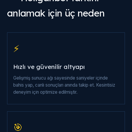
anlamak için üç neden
⚡
Hızlı ve güvenilir altyapı
Gelişmiş sunucu ağı sayesinde saniyeler içinde
bahis yap, canlı sonuçları anında takip et. Kesintisiz
deneyim için optimize edilmiştir.
🎯