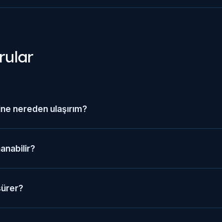
rular
ine nereden ulaşırım?
anabilir?
sürer?