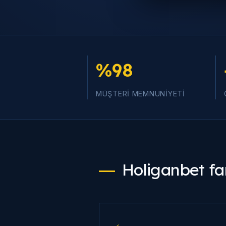
%98
MÜŞTERI MEMNUNIYETI
Holiganbet fa