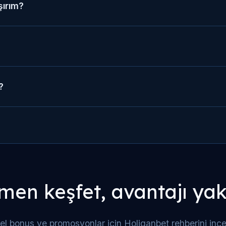
şırım?
?
en keşfet, avantajı ya
l bonus ve promosyonlar için Holiganbet rehberini ince