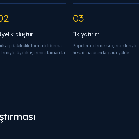
02
03
yelik oluştur
İlk yatırım
irkaç dakikalık form doldurma
Popüler ödeme seçenekleriyle
şlemiyle üyelik işlemini tamamla.
hesabına anında para yükle.
ştırması