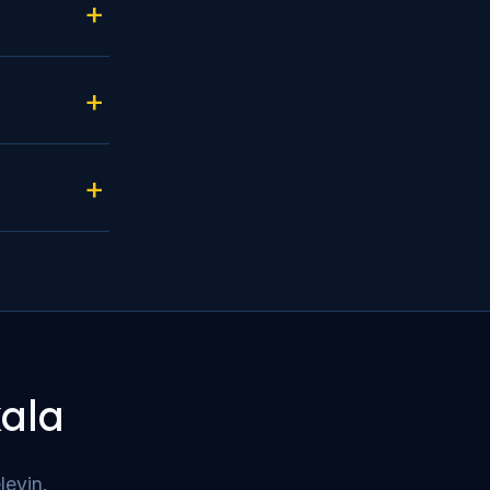
kala
leyin.