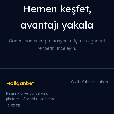
Hemen keşfet,
avantajı yakala
Güncel bonus ve promosyonlar için Holiganbet
rehberini inceleyin.
Gizlilik
Kullanım
İletişim
Holiganbet
Resmi bilgi ve güncel giriş
platformu. Sorumlulukla bahis.
📱
💬
📧