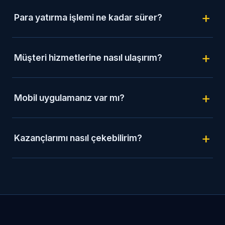
Para yatırma işlemi ne kadar sürer?
Müşteri hizmetlerine nasıl ulaşırım?
Mobil uygulamanız var mı?
Kazançlarımı nasıl çekebilirim?