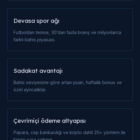
Devasa spor ağı
Futboldan tenise, 30’dan fazla branş ve milyonlarca
farklı bahis piyasası.
Sadakat avantajı
Bahis seviyesine göre artan puan, haftalık bonus ve
özel ayrıcalıklar.
Çevrimiçi ödeme altyapısı
Papara, cep bankacılığı ve kripto dahil 20+ yöntem ile
kripto para çekme.