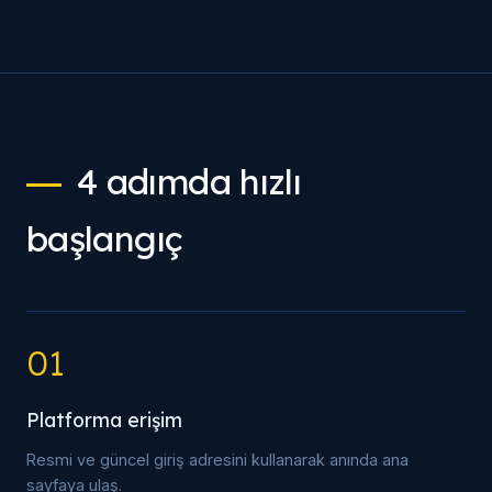
4 adımda hızlı
başlangıç
01
Platforma erişim
Resmi ve güncel giriş adresini kullanarak anında ana
sayfaya ulaş.