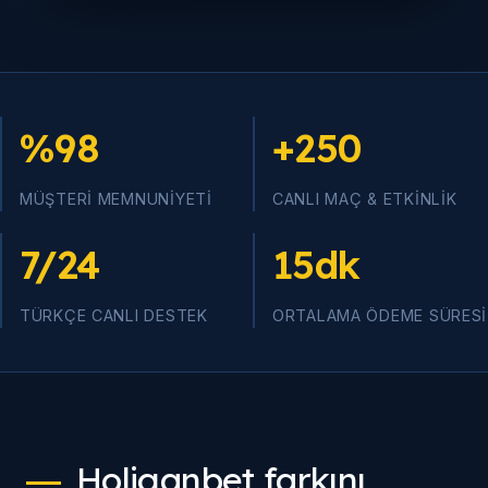
%98
+250
MÜŞTERI MEMNUNIYETI
CANLI MAÇ & ETKINLIK
7/24
15dk
TÜRKÇE CANLI DESTEK
ORTALAMA ÖDEME SÜRESI
Holiganbet farkını