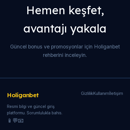
Hemen keşfet,
avantajı yakala
Güncel bonus ve promosyonlar için Holiganbet
rehberini inceleyin.
Gizlilik
Kullanım
İletişim
Holiganbet
Resmi bilgi ve güncel giriş
platformu. Sorumlulukla bahis.
📱
💬
📧