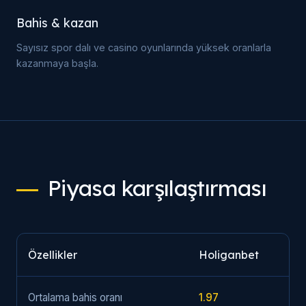
Bahis & kazan
Sayısız spor dalı ve casino oyunlarında yüksek oranlarla
kazanmaya başla.
Piyasa karşılaştırması
Özellikler
Holiganbet
Ortalama bahis oranı
1.97