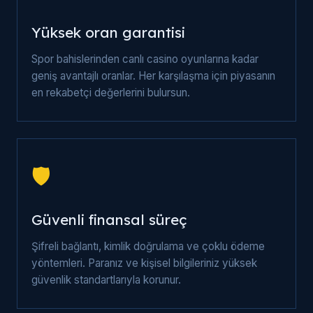
Yüksek oran garantisi
Spor bahislerinden canlı casino oyunlarına kadar
geniş avantajlı oranlar. Her karşılaşma için piyasanın
en rekabetçi değerlerini bulursun.
🛡️
Güvenli finansal süreç
Şifreli bağlantı, kimlik doğrulama ve çoklu ödeme
yöntemleri. Paranız ve kişisel bilgileriniz yüksek
güvenlik standartlarıyla korunur.