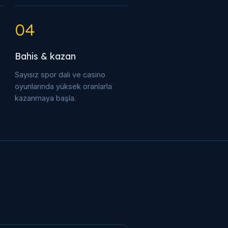
04
Bahis & kazan
Sayısız spor dalı ve casino
oyunlarında yüksek oranlarla
kazanmaya başla.