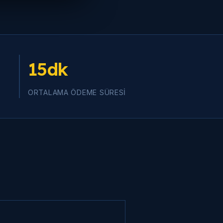
15dk
ORTALAMA ÖDEME SÜRESI