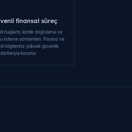
venli finansal süreç
eli bağlantı, kimlik doğrulama ve
lu ödeme yöntemleri. Paranız ve
sel bilgileriniz yüksek güvenlik
dartlarıyla korunur.