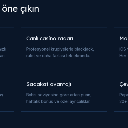
 öne çıkın
Canlı casino radarı
Mob
ızlı
Profesyonel krupiyelerle blackjack,
iOS 
rı.
rulet ve daha fazlası tek ekranda.
Her 
Sadakat avantajı
Çev
nş
Bahis seviyesine göre artan puan,
Papa
.
haftalık bonus ve özel ayrıcalıklar.
20+ 