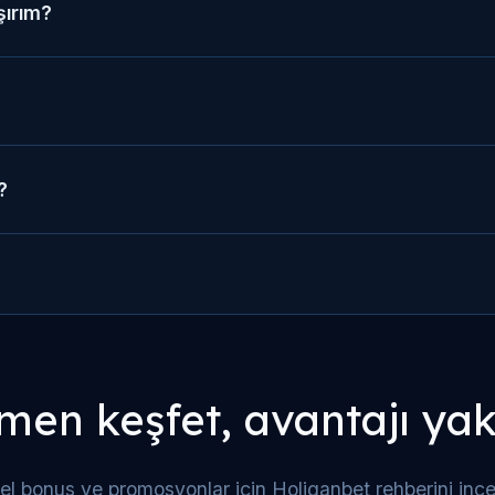
şırım?
?
en keşfet, avantajı ya
l bonus ve promosyonlar için Holiganbet rehberini ince