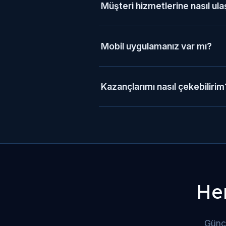
Müşteri hizmetlerine nasıl ula
Mobil uygulamanız var mı?
Kazançlarımı nasıl çekebilirim
Hem
Günce