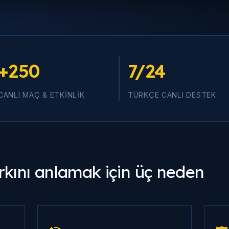
+250
7/24
CANLI MAÇ & ETKINLIK
TÜRKÇE CANLI DESTEK
rkını anlamak için üç neden