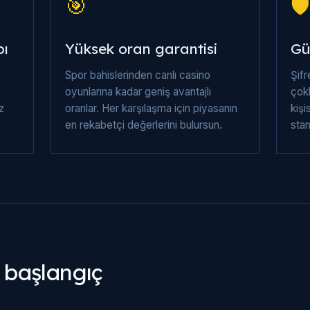
🎯
🛡️
pı
Yüksek oran garantisi
Gü
Spor bahislerinden canlı casino
Şifr
oyunlarına kadar geniş avantajlı
çok
z
oranlar. Her karşılaşma için piyasanın
kişi
en rekabetçi değerlerini bulursun.
stan
ı başlangıç