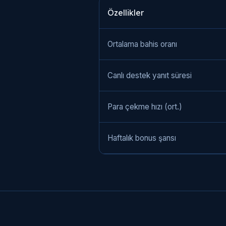
Özellikler
Ortalama bahis oranı
Canlı destek yanıt süresi
Para çekme hızı (ort.)
Haftalık bonus şansı