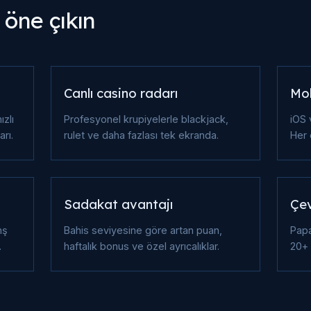
 öne çıkın
Canlı casino radarı
Mob
ızlı
Profesyonel krupiyelerle blackjack,
iOS 
rı.
rulet ve daha fazlası tek ekranda.
Her 
Sadakat avantajı
Çev
nş
Bahis seviyesine göre artan puan,
Papa
.
haftalık bonus ve özel ayrıcalıklar.
20+ 