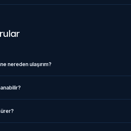
rular
ine nereden ulaşırım?
anabilir?
sürer?