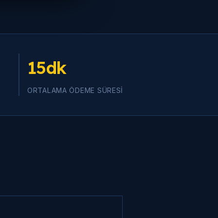
15dk
ORTALAMA ÖDEME SÜRESI