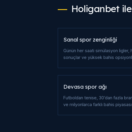
Holiganbet ile
Sanal spor zenginliği
Günün her saati simülasyon ligler, h
sonuçlar ve yüksek bahis opsiyonla
Devasa spor ağı
Futboldan tenise, 30’dan fazla bra
ve milyonlarca farklı bahis piyasası