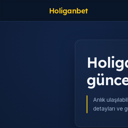
Holiganbet
Holi
günce
Anlık ulaşılab
detayları ve 