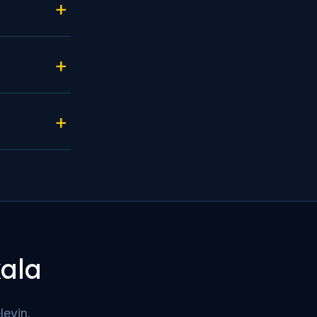
kala
leyin.