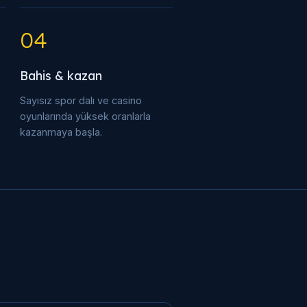
04
Bahis & kazan
Sayısız spor dalı ve casino
oyunlarında yüksek oranlarla
kazanmaya başla.