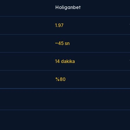
Holiganbet
1.97
~45 sn
14 dakika
%80