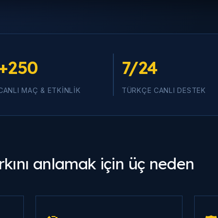
+250
7/24
CANLI MAÇ & ETKINLIK
TÜRKÇE CANLI DESTEK
rkını anlamak için üç neden