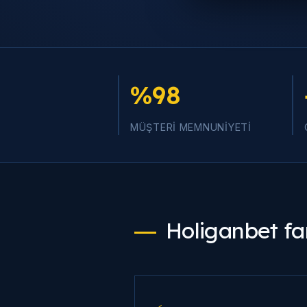
%98
MÜŞTERI MEMNUNIYETI
Holiganbet fa