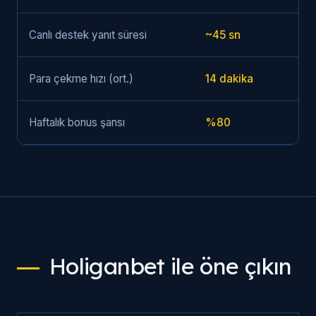
Canlı destek yanıt süresi
~45 sn
Para çekme hızı (ort.)
14 dakika
Haftalık bonus şansı
%80
Holiganbet ile öne çıkın