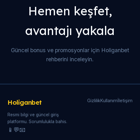
Hemen keşfet,
avantajı yakala
Güncel bonus ve promosyonlar için Holiganbet
rehberini inceleyin.
Gizlilik
Kullanım
İletişim
Holiganbet
Resmi bilgi ve güncel giriş
platformu. Sorumlulukla bahis.
📱
💬
📧