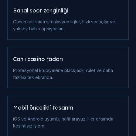
Sanal spor zenginliği
Günün her saati simülasyon ligler, hızlı sonuçlar ve
yüksek bahis opsiyonları.
Canlı casino radarı
Profesyonel krupiyelerle blackjack, rulet ve daha
fazlası tek ekranda.
Mobil öncelikli tasarım
iOS ve Android uyumlu, hafif arayüz. Her ortamda
kesintisiz işlem.