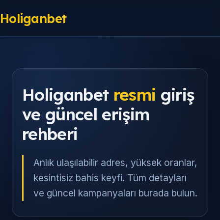
Holiganbet
Holiganbet
resmi
giriş
ve güncel erişim
rehberi
Anlık ulaşılabilir adres, yüksek oranlar,
kesintisiz bahis keyfi. Tüm detayları
ve güncel kampanyaları burada bulun.