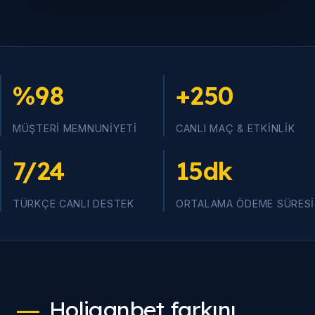
%98
+250
MÜŞTERI MEMNUNIYETI
CANLI MAÇ & ETKINLIK
7/24
15dk
TÜRKÇE CANLI DESTEK
ORTALAMA ÖDEME SÜRESI
Holiganbet farkını