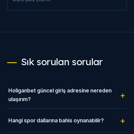
Sık sorulan sorular
Holiganbet güncel giriş adresine nereden
ulaşırım?
Hangi spor dallarına bahis oynanabilir?