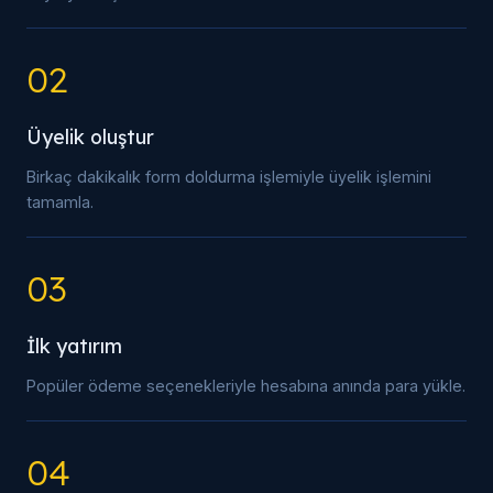
02
Üyelik oluştur
Birkaç dakikalık form doldurma işlemiyle üyelik işlemini
tamamla.
03
İlk yatırım
Popüler ödeme seçenekleriyle hesabına anında para yükle.
04