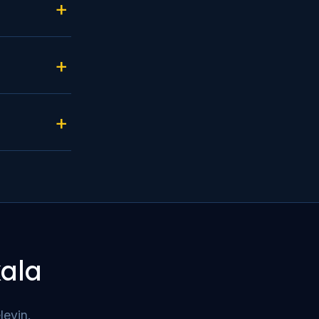
kala
leyin.