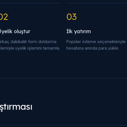
02
03
yelik oluştur
İlk yatırım
irkaç dakikalık form doldurma
Popüler ödeme seçenekleriyle
şlemiyle üyelik işlemini tamamla.
hesabına anında para yükle.
ştırması