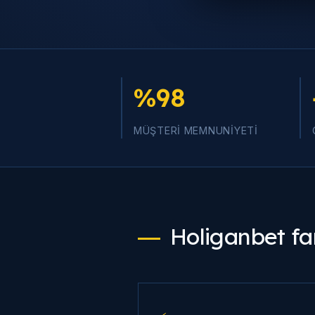
%98
MÜŞTERI MEMNUNIYETI
Holiganbet fa