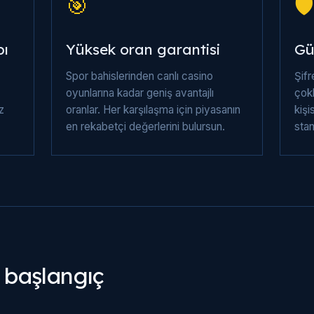
🎯
🛡️
pı
Yüksek oran garantisi
Gü
Spor bahislerinden canlı casino
Şifr
oyunlarına kadar geniş avantajlı
çok
z
oranlar. Her karşılaşma için piyasanın
kişi
en rekabetçi değerlerini bulursun.
stan
ı başlangıç