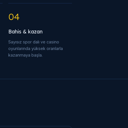
04
Bahis & kazan
Sayısız spor dalı ve casino
oyunlarında yüksek oranlarla
kazanmaya başla.