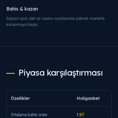
Bahis & kazan
Sayısız spor dalı ve casino oyunlarında yüksek oranlarla
kazanmaya başla.
Piyasa karşılaştırması
Özellikler
Holiganbet
Ortalama bahis oranı
1.97