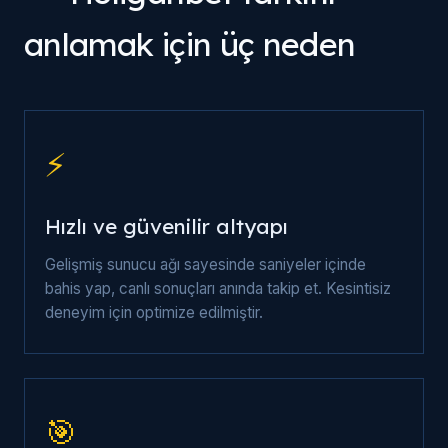
anlamak için üç neden
⚡
Hızlı ve güvenilir altyapı
Gelişmiş sunucu ağı sayesinde saniyeler içinde
bahis yap, canlı sonuçları anında takip et. Kesintisiz
deneyim için optimize edilmiştir.
🎯