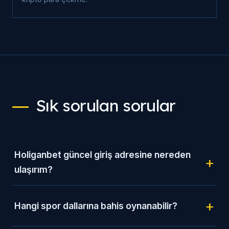
Sık sorulan sorular
Holiganbet güncel giriş adresine nereden
ulaşırım?
Hangi spor dallarına bahis oynanabilir?