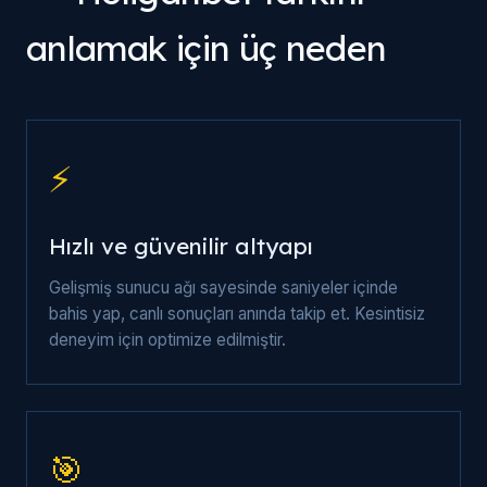
anlamak için üç neden
⚡
Hızlı ve güvenilir altyapı
Gelişmiş sunucu ağı sayesinde saniyeler içinde
bahis yap, canlı sonuçları anında takip et. Kesintisiz
deneyim için optimize edilmiştir.
🎯