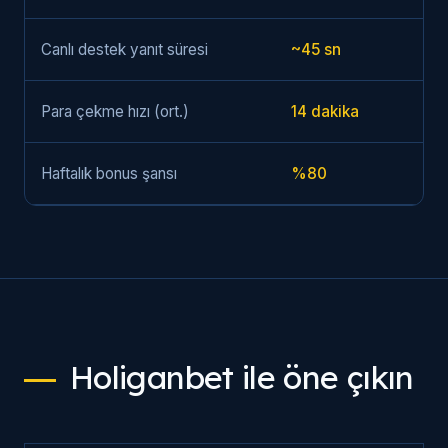
Canlı destek yanıt süresi
~45 sn
Para çekme hızı (ort.)
14 dakika
Haftalık bonus şansı
%80
Holiganbet ile öne çıkın