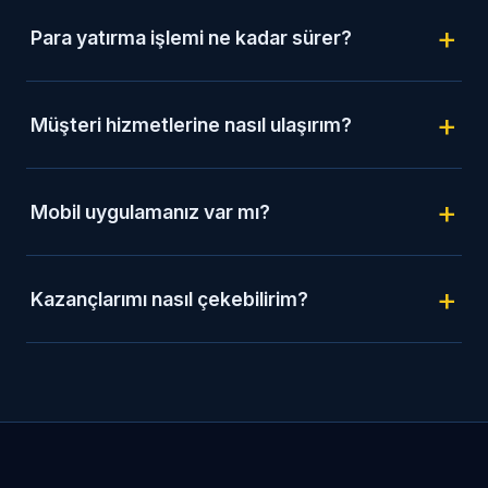
Para yatırma işlemi ne kadar sürer?
Müşteri hizmetlerine nasıl ulaşırım?
Mobil uygulamanız var mı?
Kazançlarımı nasıl çekebilirim?