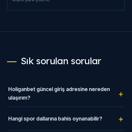
Sık sorulan sorular
Holiganbet güncel giriş adresine nereden
ulaşırım?
Hangi spor dallarına bahis oynanabilir?