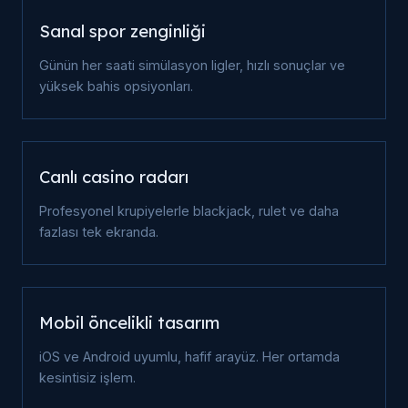
Sanal spor zenginliği
Günün her saati simülasyon ligler, hızlı sonuçlar ve
yüksek bahis opsiyonları.
Canlı casino radarı
Profesyonel krupiyelerle blackjack, rulet ve daha
fazlası tek ekranda.
Mobil öncelikli tasarım
iOS ve Android uyumlu, hafif arayüz. Her ortamda
kesintisiz işlem.