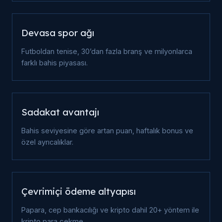
Devasa spor ağı
Futboldan tenise, 30’dan fazla branş ve milyonlarca
farklı bahis piyasası.
Sadakat avantajı
Bahis seviyesine göre artan puan, haftalık bonus ve
özel ayrıcalıklar.
Çevrimiçi ödeme altyapısı
Papara, cep bankacılığı ve kripto dahil 20+ yöntem ile
kripto para çekme.