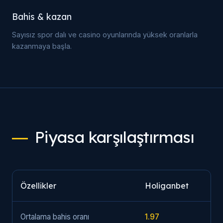
Bahis & kazan
Sayısız spor dalı ve casino oyunlarında yüksek oranlarla
kazanmaya başla.
Piyasa karşılaştırması
Özellikler
Holiganbet
Ortalama bahis oranı
1.97