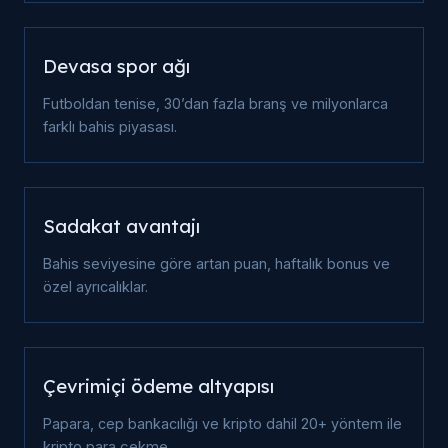
Devasa spor ağı
Futboldan tenise, 30’dan fazla branş ve milyonlarca
farklı bahis piyasası.
Sadakat avantajı
Bahis seviyesine göre artan puan, haftalık bonus ve
özel ayrıcalıklar.
Çevrimiçi ödeme altyapısı
Papara, cep bankacılığı ve kripto dahil 20+ yöntem ile
kripto para çekme.