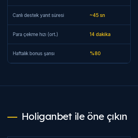
Canlı destek yanıt süresi
~45 sn
Para çekme hızı (ort.)
14 dakika
Haftalık bonus şansı
%80
Holiganbet ile öne çıkın