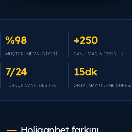
%98
+250
MÜŞTERI MEMNUNIYETI
CANLI MAÇ & ETKINLIK
7/24
15dk
TÜRKÇE CANLI DESTEK
ORTALAMA ÖDEME SÜRESI
Holiganbet farkını