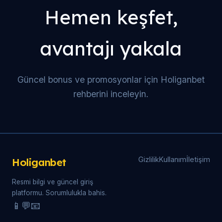
Hemen keşfet,
avantajı yakala
Güncel bonus ve promosyonlar için Holiganbet
rehberini inceleyin.
Gizlilik
Kullanım
İletişim
Holiganbet
Resmi bilgi ve güncel giriş
platformu. Sorumlulukla bahis.
📱
💬
📧