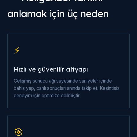
anlamak için üç neden
⚡
Hızlı ve güvenilir altyapı
Gelişmiş sunucu ağı sayesinde saniyeler içinde
bahis yap, canlı sonuçları anında takip et. Kesintisiz
deneyim için optimize edilmiştir.
🎯