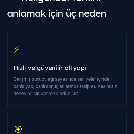
anlamak için üç neden
⚡
Hızlı ve güvenilir altyapı
Gelişmiş sunucu ağı sayesinde saniyeler içinde
bahis yap, canlı sonuçları anında takip et. Kesintisiz
deneyim için optimize edilmiştir.
🎯