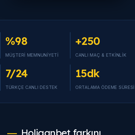
%98
+250
MÜŞTERI MEMNUNIYETI
CANLI MAÇ & ETKINLIK
7/24
15dk
TÜRKÇE CANLI DESTEK
ORTALAMA ÖDEME SÜRESI
Holiganbet farkını