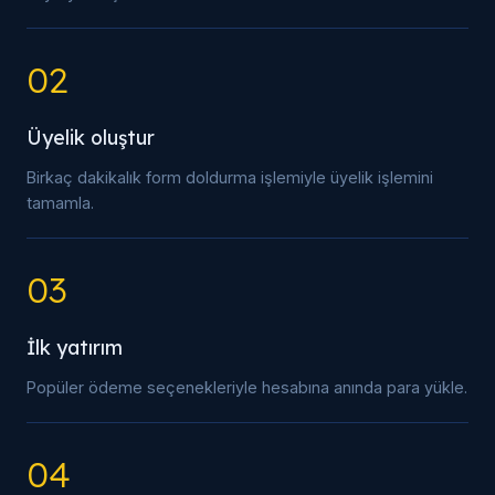
02
Üyelik oluştur
Birkaç dakikalık form doldurma işlemiyle üyelik işlemini
tamamla.
03
İlk yatırım
Popüler ödeme seçenekleriyle hesabına anında para yükle.
04