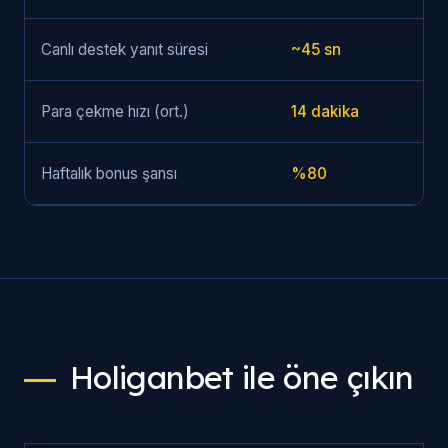
Canlı destek yanıt süresi
~45 sn
Para çekme hızı (ort.)
14 dakika
Haftalık bonus şansı
%80
Holiganbet ile öne çıkın