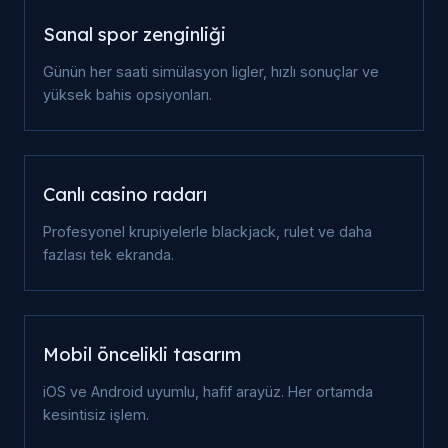
Sanal spor zenginliği
Günün her saati simülasyon ligler, hızlı sonuçlar ve
yüksek bahis opsiyonları.
Canlı casino radarı
Profesyonel krupiyelerle blackjack, rulet ve daha
fazlası tek ekranda.
Mobil öncelikli tasarım
iOS ve Android uyumlu, hafif arayüz. Her ortamda
kesintisiz işlem.