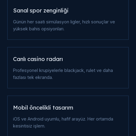
Sanal spor zenginliği
Günün her saati simülasyon ligler, hızlı sonuçlar ve
yüksek bahis opsiyonları.
Canlı casino radarı
Profesyonel krupiyelerle blackjack, rulet ve daha
fazlası tek ekranda.
Mobil öncelikli tasarım
iOS ve Android uyumlu, hafif arayüz. Her ortamda
kesintisiz işlem.