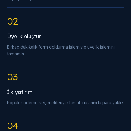
02
Üyelik oluştur
Birkaç dakikalık form doldurma işlemiyle üyelik işlemini
tamamla.
03
İlk yatırım
Popüler ödeme seçenekleriyle hesabına anında para yükle.
04