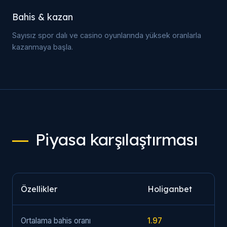
Bahis & kazan
Sayısız spor dalı ve casino oyunlarında yüksek oranlarla
kazanmaya başla.
Piyasa karşılaştırması
Özellikler
Holiganbet
Ortalama bahis oranı
1.97