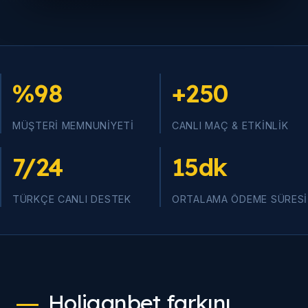
%98
+250
MÜŞTERI MEMNUNIYETI
CANLI MAÇ & ETKINLIK
7/24
15dk
TÜRKÇE CANLI DESTEK
ORTALAMA ÖDEME SÜRESI
Holiganbet farkını