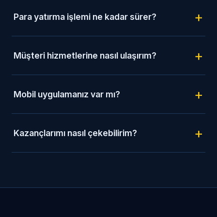
Para yatırma işlemi ne kadar sürer?
Müşteri hizmetlerine nasıl ulaşırım?
Mobil uygulamanız var mı?
Kazançlarımı nasıl çekebilirim?