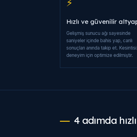
⚡
Hızlı ve güvenilir altya
Gelişmiş sunucu ağı sayesinde
saniyeler içinde bahis yap, canlı
sonuçları anında takip et. Kesintisi
deneyim için optimize edilmiştir.
4 adımda hızl