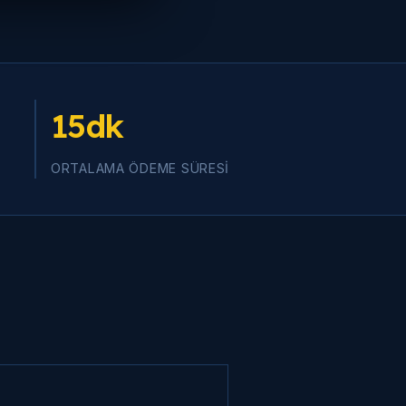
15dk
ORTALAMA ÖDEME SÜRESI