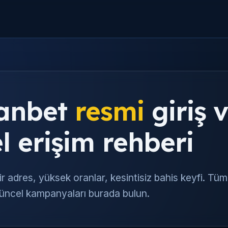
ganbet
resmi
giriş 
l erişim rehberi
ilir adres, yüksek oranlar, kesintisiz bahis keyfi. Tüm
güncel kampanyaları burada bulun.