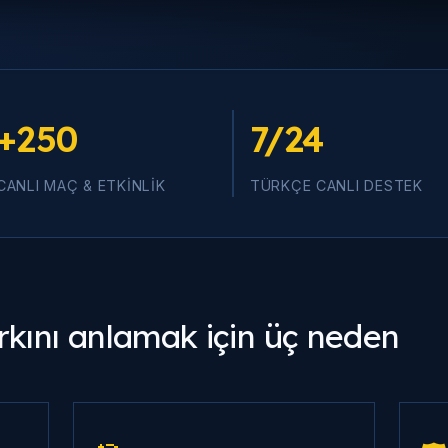
+250
7/24
CANLI MAÇ & ETKINLIK
TÜRKÇE CANLI DESTEK
rkını anlamak için üç neden