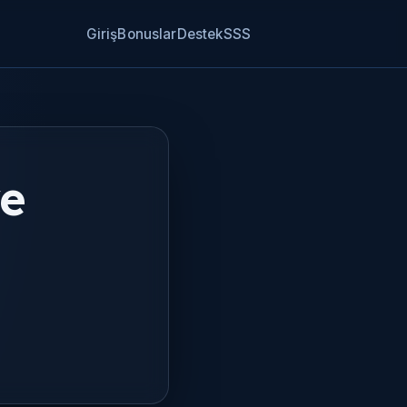
Giriş
Bonuslar
Destek
SSS
ve