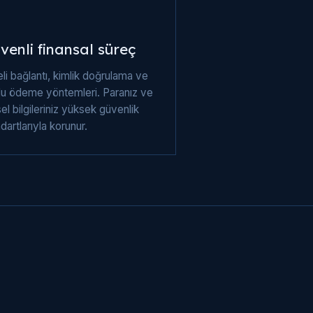
venli finansal süreç
eli bağlantı, kimlik doğrulama ve
lu ödeme yöntemleri. Paranız ve
sel bilgileriniz yüksek güvenlik
dartlarıyla korunur.