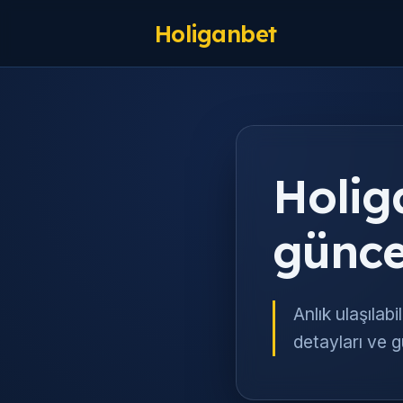
Holiganbet
Holi
günce
Anlık ulaşılab
detayları ve 