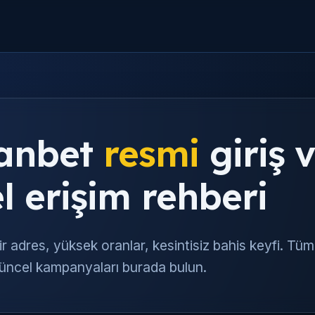
ganbet
resmi
giriş 
l erişim rehberi
ilir adres, yüksek oranlar, kesintisiz bahis keyfi. Tüm
güncel kampanyaları burada bulun.