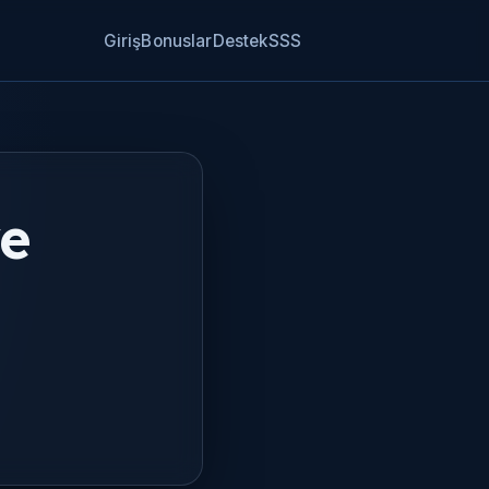
Giriş
Bonuslar
Destek
SSS
ve