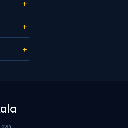
kala
leyin.