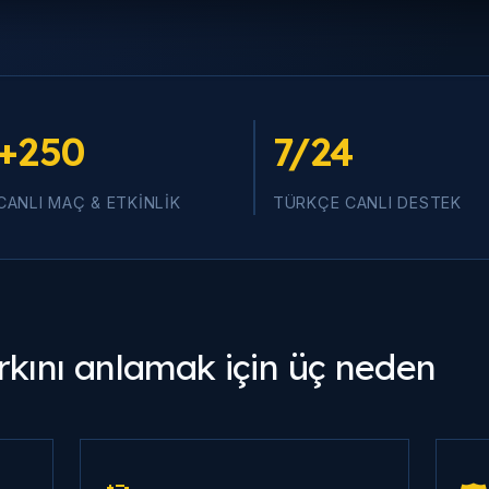
+250
7/24
CANLI MAÇ & ETKINLIK
TÜRKÇE CANLI DESTEK
rkını anlamak için üç neden