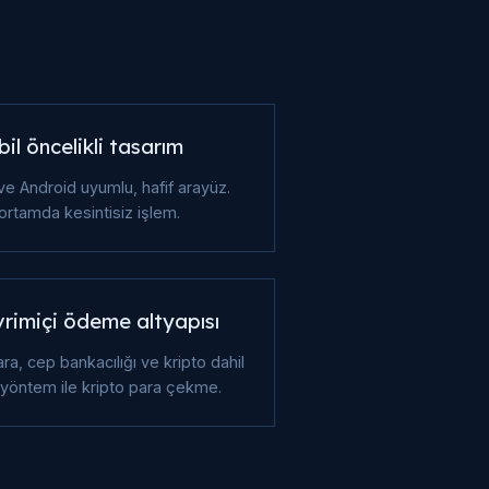
il öncelikli tasarım
ve Android uyumlu, hafif arayüz.
ortamda kesintisiz işlem.
rimiçi ödeme altyapısı
ra, cep bankacılığı ve kripto dahil
yöntem ile kripto para çekme.