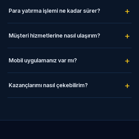
Para yatırma işlemi ne kadar sürer?
Müşteri hizmetlerine nasıl ulaşırım?
Mobil uygulamanız var mı?
Kazançlarımı nasıl çekebilirim?