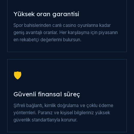
Yüksek oran garantisi
Spor bahislerinden canlı casino oyunlarına kadar
geniş avantajlı oranlar. Her karşılaşma için piyasanın
en rekabetçi değerlerini bulursun.
🛡️
Güvenli finansal süreç
Şifreli bağlantı, kimlik doğrulama ve çoklu ödeme
yöntemleri. Paranız ve kişisel bilgileriniz yüksek
güvenlik standartlarıyla korunur.