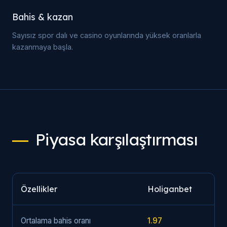
Bahis & kazan
Sayısız spor dalı ve casino oyunlarında yüksek oranlarla
kazanmaya başla.
Piyasa karşılaştırması
Özellikler
Holiganbet
Ortalama bahis oranı
1.97