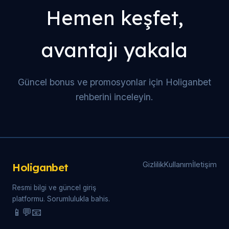
Hemen keşfet,
avantajı yakala
Güncel bonus ve promosyonlar için Holiganbet
rehberini inceleyin.
Gizlilik
Kullanım
İletişim
Holiganbet
Resmi bilgi ve güncel giriş
platformu. Sorumlulukla bahis.
📱
💬
📧