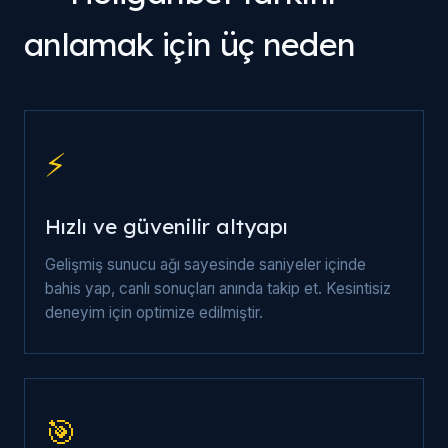
anlamak için üç neden
⚡
Hızlı ve güvenilir altyapı
Gelişmiş sunucu ağı sayesinde saniyeler içinde
bahis yap, canlı sonuçları anında takip et. Kesintisiz
deneyim için optimize edilmiştir.
🎯