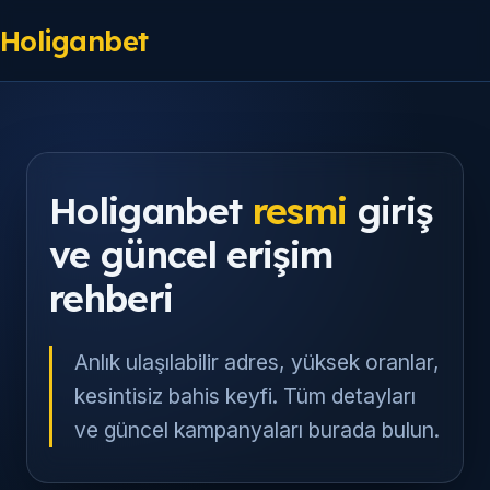
Holiganbet
Holiganbet
resmi
giriş
ve güncel erişim
rehberi
Anlık ulaşılabilir adres, yüksek oranlar,
kesintisiz bahis keyfi. Tüm detayları
ve güncel kampanyaları burada bulun.