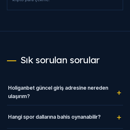
Sık sorulan sorular
Holiganbet güncel giriş adresine nereden
ulaşırım?
Hangi spor dallarına bahis oynanabilir?