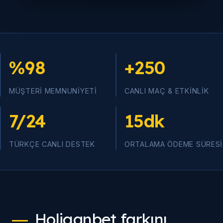
%98
+250
MÜŞTERI MEMNUNIYETI
CANLI MAÇ & ETKINLIK
7/24
15dk
TÜRKÇE CANLI DESTEK
ORTALAMA ÖDEME SÜRESI
Holiganbet farkını