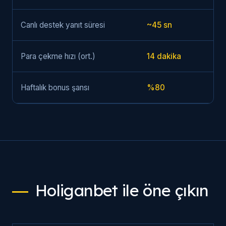
Canlı destek yanıt süresi
~45 sn
Para çekme hızı (ort.)
14 dakika
Haftalık bonus şansı
%80
Holiganbet ile öne çıkın