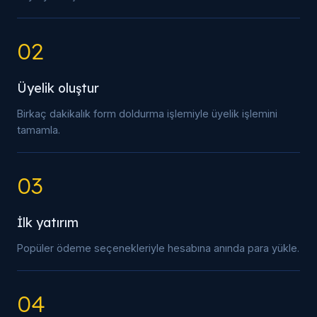
02
Üyelik oluştur
Birkaç dakikalık form doldurma işlemiyle üyelik işlemini
tamamla.
03
İlk yatırım
Popüler ödeme seçenekleriyle hesabına anında para yükle.
04