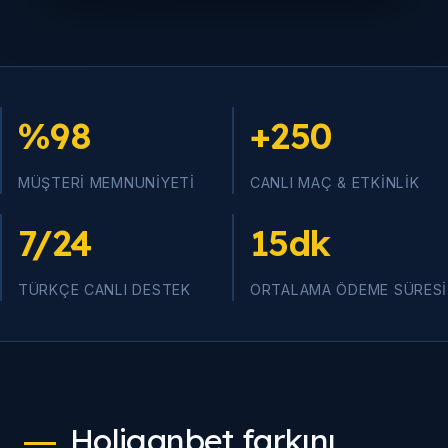
%98
+250
MÜŞTERI MEMNUNIYETI
CANLI MAÇ & ETKINLIK
7/24
15dk
TÜRKÇE CANLI DESTEK
ORTALAMA ÖDEME SÜRESI
Holiganbet farkını