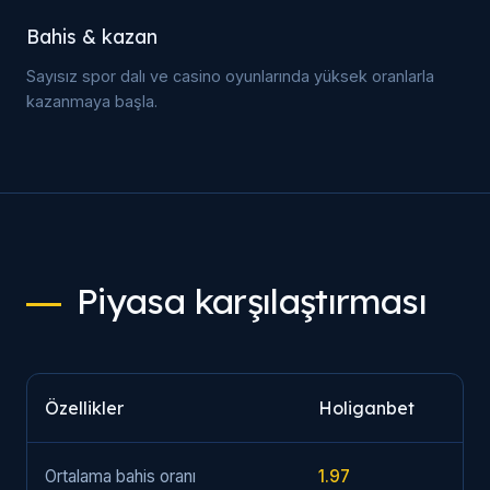
Bahis & kazan
Sayısız spor dalı ve casino oyunlarında yüksek oranlarla
kazanmaya başla.
Piyasa karşılaştırması
Özellikler
Holiganbet
Ortalama bahis oranı
1.97