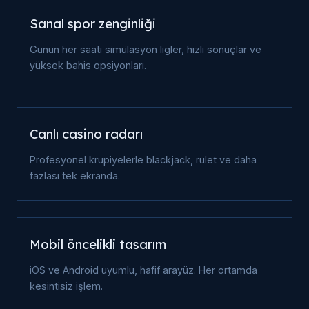
Sanal spor zenginliği
Günün her saati simülasyon ligler, hızlı sonuçlar ve
yüksek bahis opsiyonları.
Canlı casino radarı
Profesyonel krupiyelerle blackjack, rulet ve daha
fazlası tek ekranda.
Mobil öncelikli tasarım
iOS ve Android uyumlu, hafif arayüz. Her ortamda
kesintisiz işlem.