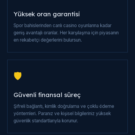
Yüksek oran garantisi
Spor bahislerinden canlı casino oyunlarına kadar
geniş avantajlı oranlar. Her karşılaşma için piyasanın
en rekabetçi değerlerini bulursun.
🛡️
Güvenli finansal süreç
Şifreli bağlantı, kimlik doğrulama ve çoklu ödeme
yöntemleri. Paranız ve kişisel bilgileriniz yüksek
güvenlik standartlarıyla korunur.