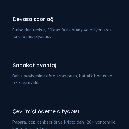
Devasa spor ağı
Futboldan tenise, 30’dan fazla branş ve milyonlarca
farklı bahis piyasası.
Sadakat avantajı
Bahis seviyesine göre artan puan, haftalık bonus ve
özel ayrıcalıklar.
Çevrimiçi ödeme altyapısı
Papara, cep bankacılığı ve kripto dahil 20+ yöntem ile
kripto para çekme.