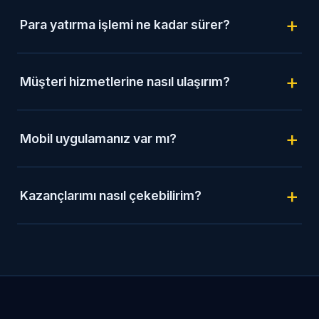
Para yatırma işlemi ne kadar sürer?
Müşteri hizmetlerine nasıl ulaşırım?
Mobil uygulamanız var mı?
Kazançlarımı nasıl çekebilirim?