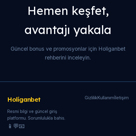
Hemen keşfet,
avantajı yakala
Güncel bonus ve promosyonlar için Holiganbet
rehberini inceleyin.
Gizlilik
Kullanım
İletişim
Holiganbet
Resmi bilgi ve güncel giriş
platformu. Sorumlulukla bahis.
📱
💬
📧