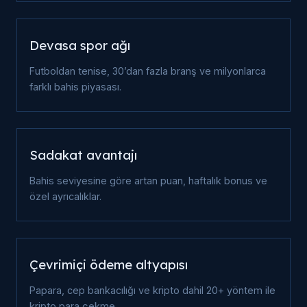
Devasa spor ağı
Futboldan tenise, 30’dan fazla branş ve milyonlarca
farklı bahis piyasası.
Sadakat avantajı
Bahis seviyesine göre artan puan, haftalık bonus ve
özel ayrıcalıklar.
Çevrimiçi ödeme altyapısı
Papara, cep bankacılığı ve kripto dahil 20+ yöntem ile
kripto para çekme.