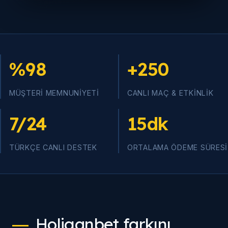
%98
+250
MÜŞTERI MEMNUNIYETI
CANLI MAÇ & ETKINLIK
7/24
15dk
TÜRKÇE CANLI DESTEK
ORTALAMA ÖDEME SÜRESI
Holiganbet farkını