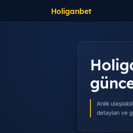
Holiganbet
Holi
günce
Anlık ulaşılab
detayları ve 