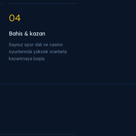
04
Bahis & kazan
Sayısız spor dalı ve casino
oyunlarında yüksek oranlarla
kazanmaya başla.