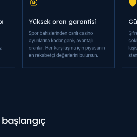
🎯
🛡️
pı
Yüksek oran garantisi
Gü
Spor bahislerinden canlı casino
Şifr
oyunlarına kadar geniş avantajlı
çok
z
oranlar. Her karşılaşma için piyasanın
kişi
en rekabetçi değerlerini bulursun.
stan
ı başlangıç