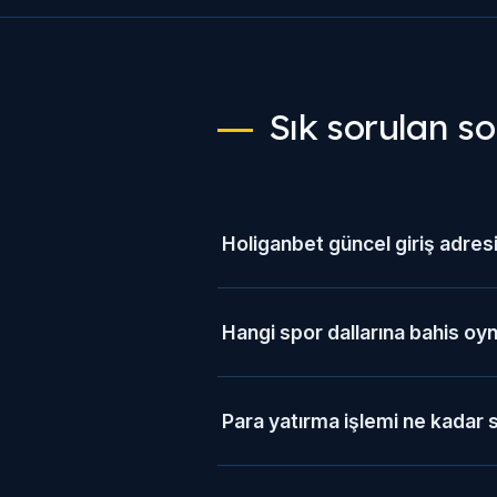
Sık sorulan so
Holiganbet güncel giriş adres
Hangi spor dallarına bahis oyn
Para yatırma işlemi ne kadar 