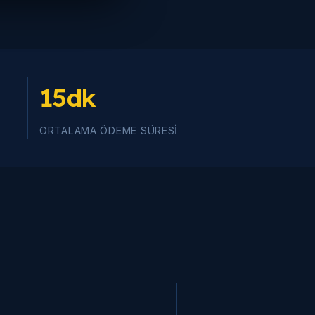
15dk
ORTALAMA ÖDEME SÜRESI