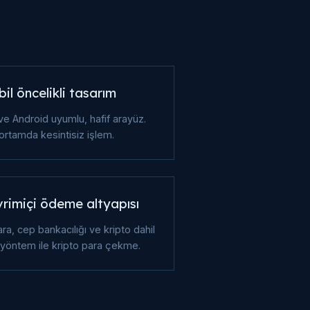
il öncelikli tasarım
ve Android uyumlu, hafif arayüz.
ortamda kesintisiz işlem.
rimiçi ödeme altyapısı
ra, cep bankacılığı ve kripto dahil
yöntem ile kripto para çekme.