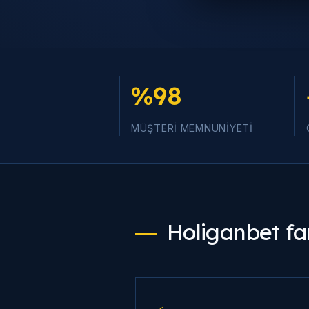
%98
MÜŞTERI MEMNUNIYETI
Holiganbet fa