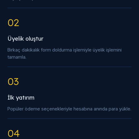
02
Üyelik oluştur
Birkaç dakikalık form doldurma işlemiyle üyelik işlemini
tamamla.
03
İlk yatırım
Popüler ödeme seçenekleriyle hesabına anında para yükle.
04