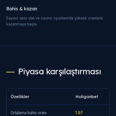
Bahis & kazan
Sayısız spor dalı ve casino oyunlarında yüksek oranlarla
kazanmaya başla.
Piyasa karşılaştırması
Özellikler
Holiganbet
Ortalama bahis oranı
1.97