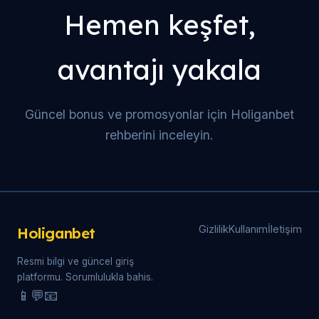
Hemen keşfet,
avantajı yakala
Güncel bonus ve promosyonlar için Holiganbet
rehberini inceleyin.
Gizlilik
Kullanım
İletişim
Holiganbet
Resmi bilgi ve güncel giriş
platformu. Sorumlulukla bahis.
📱
💬
📧