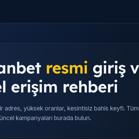
ganbet
resmi
giriş 
l erişim rehberi
ilir adres, yüksek oranlar, kesintisiz bahis keyfi. Tüm
güncel kampanyaları burada bulun.