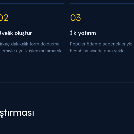
02
03
yelik oluştur
İlk yatırım
irkaç dakikalık form doldurma
Popüler ödeme seçenekleriyle
şlemiyle üyelik işlemini tamamla.
hesabına anında para yükle.
ştırması