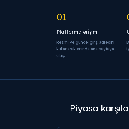
01
Platforma erişim
Ü
Resmi ve güncel giriş adresini
B
kullanarak anında ana sayfaya
i
ulaş.
Piyasa karşıla