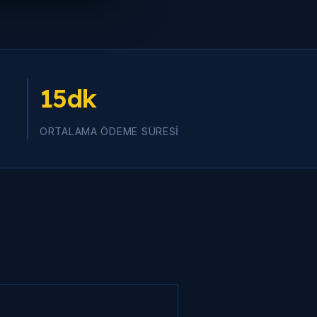
15dk
ORTALAMA ÖDEME SÜRESI