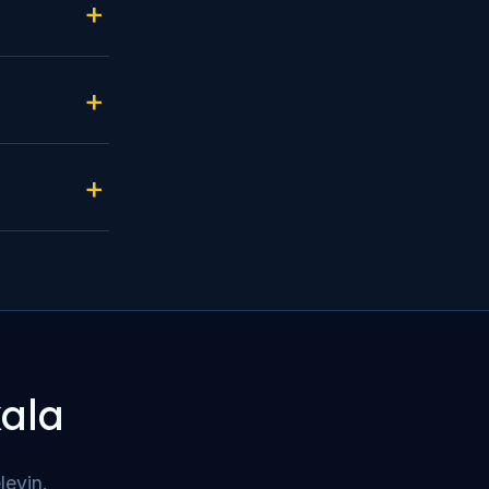
kala
leyin.