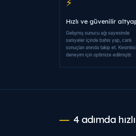
⚡
Hızlı ve güvenilir altya
Gelişmiş sunucu ağı sayesinde
saniyeler içinde bahis yap, canlı
sonuçları anında takip et. Kesintisi
deneyim için optimize edilmiştir.
4 adımda hızl