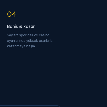
04
Bahis & kazan
Sayısız spor dalı ve casino
oyunlarında yüksek oranlarla
kazanmaya başla.