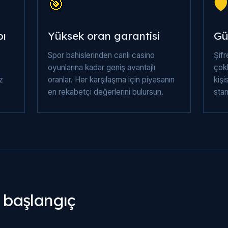
🎯
🛡️
pı
Yüksek oran garantisi
Gü
Spor bahislerinden canlı casino
Şifr
oyunlarına kadar geniş avantajlı
çok
z
oranlar. Her karşılaşma için piyasanın
kişi
en rekabetçi değerlerini bulursun.
stan
ı başlangıç