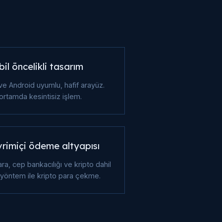
il öncelikli tasarım
ve Android uyumlu, hafif arayüz.
ortamda kesintisiz işlem.
rimiçi ödeme altyapısı
ra, cep bankacılığı ve kripto dahil
yöntem ile kripto para çekme.