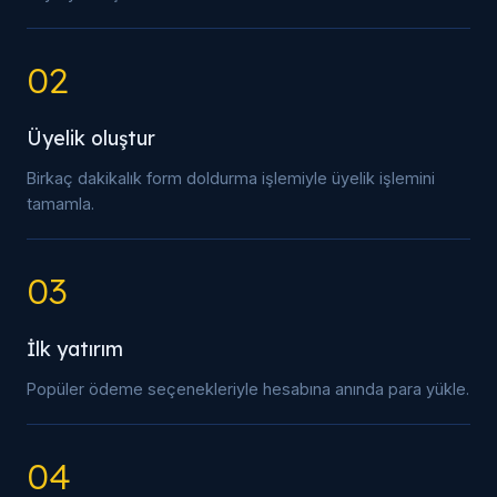
02
Üyelik oluştur
Birkaç dakikalık form doldurma işlemiyle üyelik işlemini
tamamla.
03
İlk yatırım
Popüler ödeme seçenekleriyle hesabına anında para yükle.
04