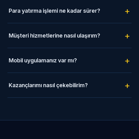
Para yatırma işlemi ne kadar sürer?
Müşteri hizmetlerine nasıl ulaşırım?
Mobil uygulamanız var mı?
Kazançlarımı nasıl çekebilirim?