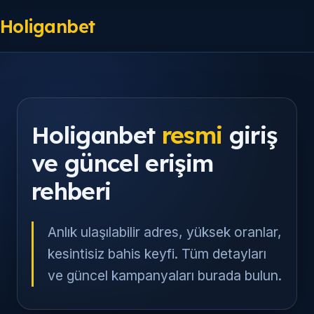
Holiganbet
Holiganbet
resmi
giriş
ve güncel erişim
rehberi
Anlık ulaşılabilir adres, yüksek oranlar,
kesintisiz bahis keyfi. Tüm detayları
ve güncel kampanyaları burada bulun.