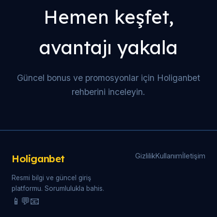
Hemen keşfet,
avantajı yakala
Güncel bonus ve promosyonlar için Holiganbet
rehberini inceleyin.
Gizlilik
Kullanım
İletişim
Holiganbet
Resmi bilgi ve güncel giriş
platformu. Sorumlulukla bahis.
📱
💬
📧