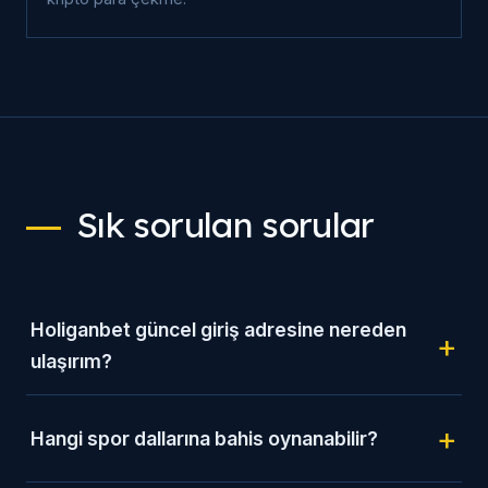
Sık sorulan sorular
Holiganbet güncel giriş adresine nereden
ulaşırım?
Hangi spor dallarına bahis oynanabilir?