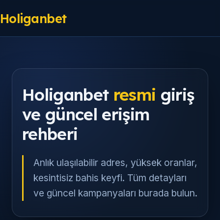
Holiganbet
Holiganbet
resmi
giriş
ve güncel erişim
rehberi
Anlık ulaşılabilir adres, yüksek oranlar,
kesintisiz bahis keyfi. Tüm detayları
ve güncel kampanyaları burada bulun.