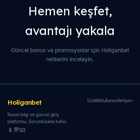
Hemen keşfet,
avantajı yakala
Güncel bonus ve promosyonlar için Holiganbet
rehberini inceleyin.
Gizlilik
Kullanım
İletişim
Holiganbet
Resmi bilgi ve güncel giriş
platformu. Sorumlulukla bahis.
📱
💬
📧