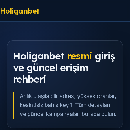
Holiganbet
Holiganbet
resmi
giriş
ve güncel erişim
rehberi
Anlık ulaşılabilir adres, yüksek oranlar,
kesintisiz bahis keyfi. Tüm detayları
ve güncel kampanyaları burada bulun.