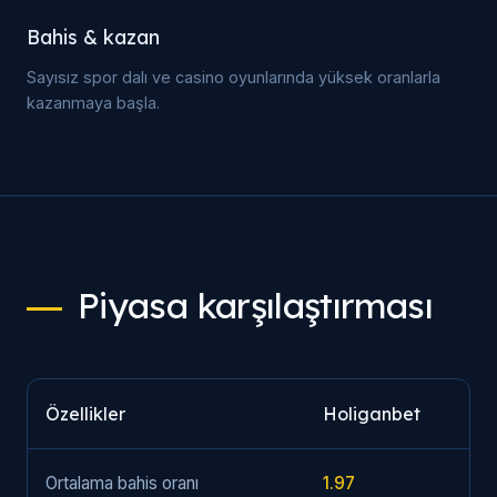
Bahis & kazan
Sayısız spor dalı ve casino oyunlarında yüksek oranlarla
kazanmaya başla.
Piyasa karşılaştırması
Özellikler
Holiganbet
Ortalama bahis oranı
1.97