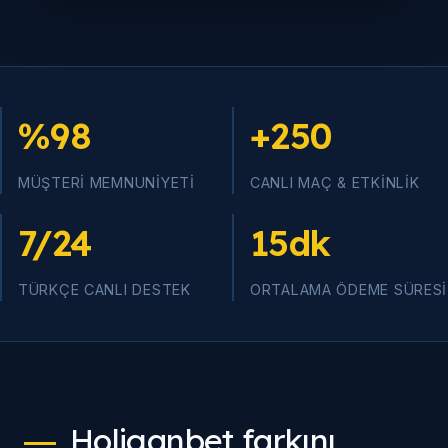
%98
+250
MÜŞTERI MEMNUNIYETI
CANLI MAÇ & ETKINLIK
7/24
15dk
TÜRKÇE CANLI DESTEK
ORTALAMA ÖDEME SÜRESI
Holiganbet farkını