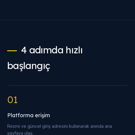
4 adımda hızlı
başlangıç
01
Platforma erişim
Resmi ve güncel giriş adresini kullanarak anında ana
sayfaya ulaş.