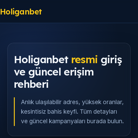
Holiganbet
Holiganbet
resmi
giriş
ve güncel erişim
rehberi
Anlık ulaşılabilir adres, yüksek oranlar,
kesintisiz bahis keyfi. Tüm detayları
ve güncel kampanyaları burada bulun.