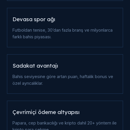
Devasa spor ağı
Futboldan tenise, 30’dan fazla branş ve milyonlarca
farklı bahis piyasası.
Sadakat avantajı
Bahis seviyesine göre artan puan, haftalık bonus ve
özel ayrıcalıklar.
Çevrimiçi ödeme altyapısı
Papara, cep bankacılığı ve kripto dahil 20+ yöntem ile
kripto para çekme.