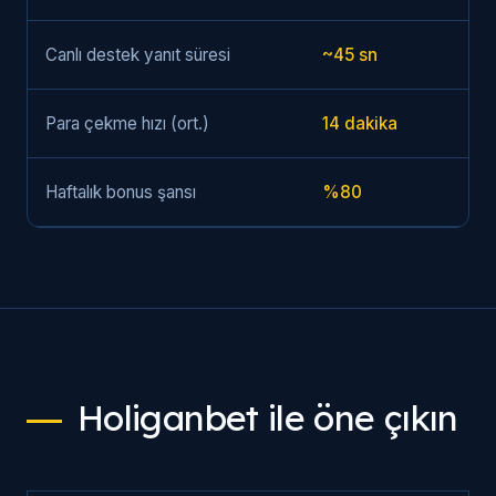
Canlı destek yanıt süresi
~45 sn
Para çekme hızı (ort.)
14 dakika
Haftalık bonus şansı
%80
Holiganbet ile öne çıkın