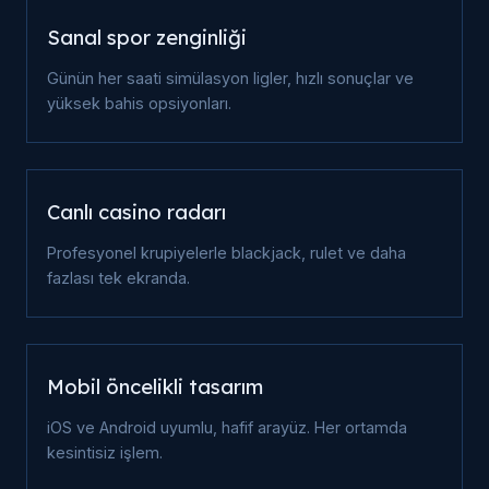
Sanal spor zenginliği
Günün her saati simülasyon ligler, hızlı sonuçlar ve
yüksek bahis opsiyonları.
Canlı casino radarı
Profesyonel krupiyelerle blackjack, rulet ve daha
fazlası tek ekranda.
Mobil öncelikli tasarım
iOS ve Android uyumlu, hafif arayüz. Her ortamda
kesintisiz işlem.