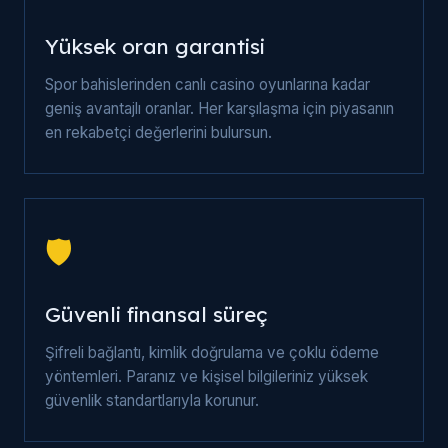
Yüksek oran garantisi
Spor bahislerinden canlı casino oyunlarına kadar
geniş avantajlı oranlar. Her karşılaşma için piyasanın
en rekabetçi değerlerini bulursun.
🛡️
Güvenli finansal süreç
Şifreli bağlantı, kimlik doğrulama ve çoklu ödeme
yöntemleri. Paranız ve kişisel bilgileriniz yüksek
güvenlik standartlarıyla korunur.