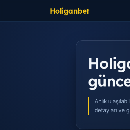
Holiganbet
Holi
günce
Anlık ulaşılab
detayları ve 