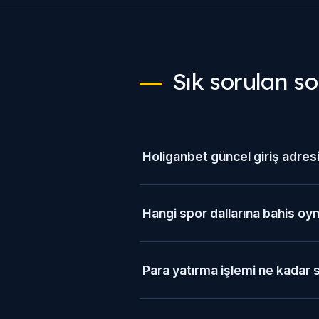
Sık sorulan so
Holiganbet güncel giriş adres
Hangi spor dallarına bahis oyn
Para yatırma işlemi ne kadar 