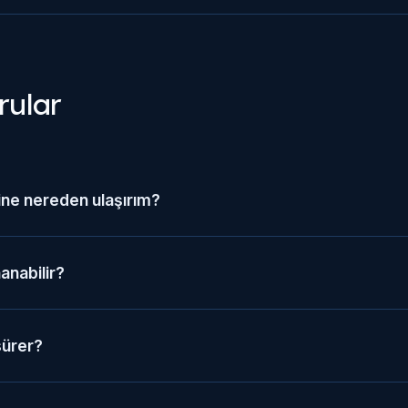
rular
ine nereden ulaşırım?
anabilir?
sürer?