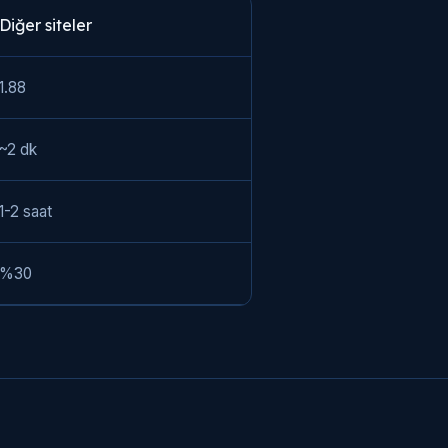
Diğer siteler
1.88
~2 dk
1-2 saat
%30