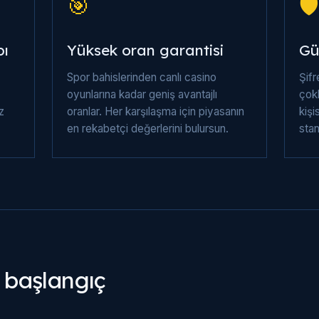
🎯
🛡️
pı
Yüksek oran garantisi
Gü
Spor bahislerinden canlı casino
Şifr
oyunlarına kadar geniş avantajlı
çok
z
oranlar. Her karşılaşma için piyasanın
kişi
en rekabetçi değerlerini bulursun.
stan
ı başlangıç