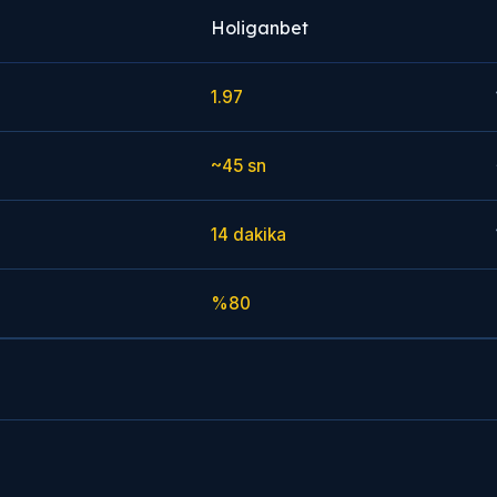
Holiganbet
1.97
~45 sn
14 dakika
%80