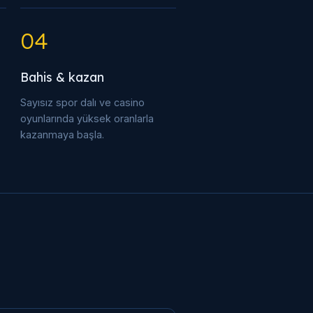
04
Bahis & kazan
Sayısız spor dalı ve casino
oyunlarında yüksek oranlarla
kazanmaya başla.