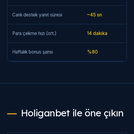
Canlı destek yanıt süresi
~45 sn
Para çekme hızı (ort.)
14 dakika
Haftalık bonus şansı
%80
Holiganbet ile öne çıkın