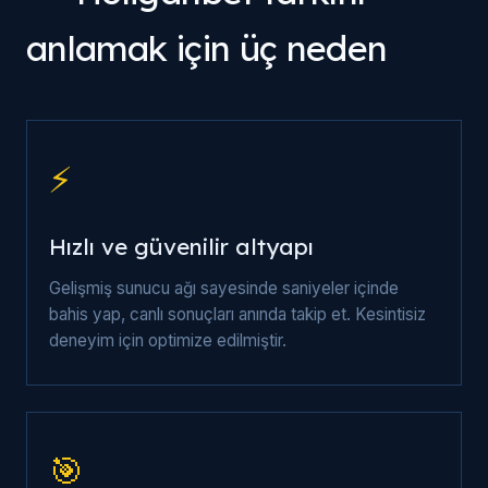
anlamak için üç neden
⚡
Hızlı ve güvenilir altyapı
Gelişmiş sunucu ağı sayesinde saniyeler içinde
bahis yap, canlı sonuçları anında takip et. Kesintisiz
deneyim için optimize edilmiştir.
🎯