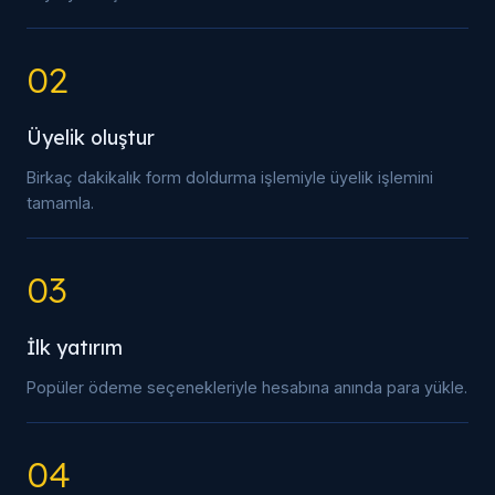
02
Üyelik oluştur
Birkaç dakikalık form doldurma işlemiyle üyelik işlemini
tamamla.
03
İlk yatırım
Popüler ödeme seçenekleriyle hesabına anında para yükle.
04