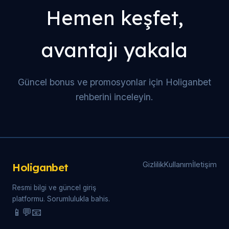
Hemen keşfet,
avantajı yakala
Güncel bonus ve promosyonlar için Holiganbet
rehberini inceleyin.
Gizlilik
Kullanım
İletişim
Holiganbet
Resmi bilgi ve güncel giriş
platformu. Sorumlulukla bahis.
📱
💬
📧