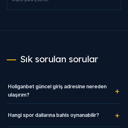
Sık sorulan sorular
Holiganbet güncel giriş adresine nereden
ulaşırım?
Hangi spor dallarına bahis oynanabilir?