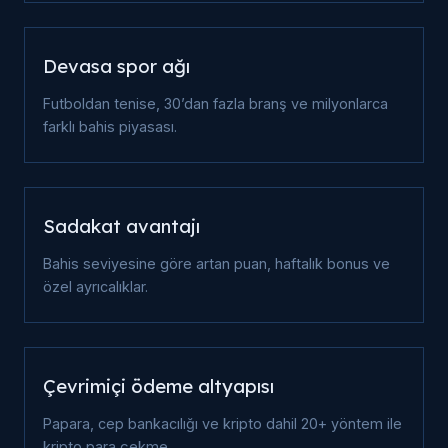
Devasa spor ağı
Futboldan tenise, 30’dan fazla branş ve milyonlarca
farklı bahis piyasası.
Sadakat avantajı
Bahis seviyesine göre artan puan, haftalık bonus ve
özel ayrıcalıklar.
Çevrimiçi ödeme altyapısı
Papara, cep bankacılığı ve kripto dahil 20+ yöntem ile
kripto para çekme.