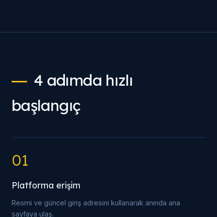
4 adımda hızlı
başlangıç
01
Platforma erişim
Resmi ve güncel giriş adresini kullanarak anında ana
sayfaya ulaş.