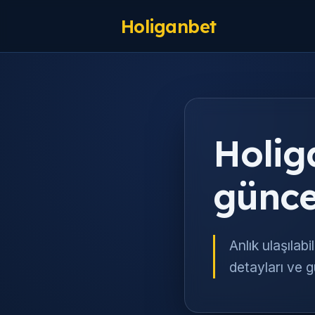
Holiganbet
Holi
günce
Anlık ulaşılab
detayları ve 