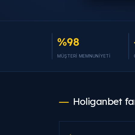
%98
MÜŞTERI MEMNUNIYETI
Holiganbet fa