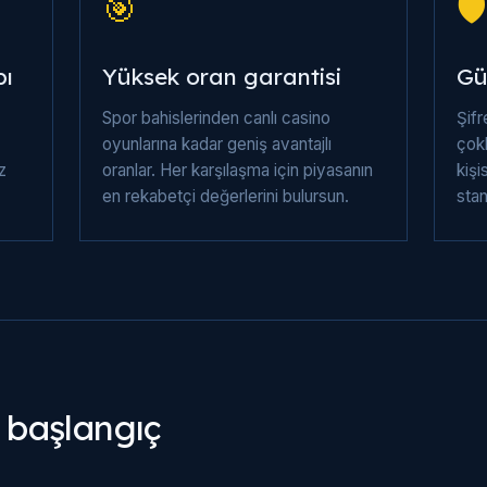
🎯
🛡️
pı
Yüksek oran garantisi
Gü
Spor bahislerinden canlı casino
Şifr
oyunlarına kadar geniş avantajlı
çok
z
oranlar. Her karşılaşma için piyasanın
kişi
en rekabetçi değerlerini bulursun.
stan
ı başlangıç