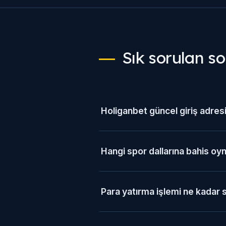
Sık sorulan so
Holiganbet güncel giriş adres
Hangi spor dallarına bahis oyn
Para yatırma işlemi ne kadar 