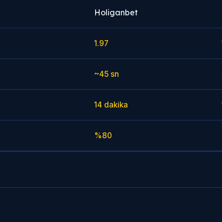
Holiganbet
1.97
~45 sn
14 dakika
%80