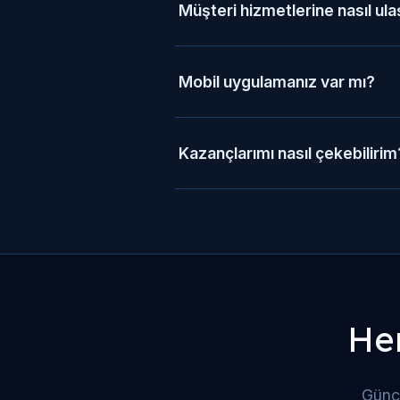
Müşteri hizmetlerine nasıl ula
Mobil uygulamanız var mı?
Kazançlarımı nasıl çekebilirim
Hem
Günce