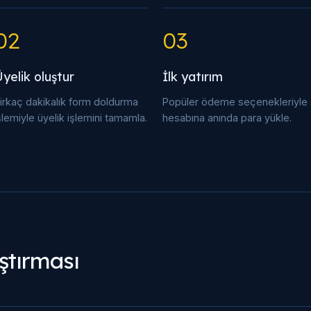
02
03
yelik oluştur
İlk yatırım
irkaç dakikalık form doldurma
Popüler ödeme seçenekleriyle
şlemiyle üyelik işlemini tamamla.
hesabına anında para yükle.
ştırması