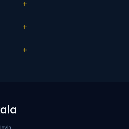
kala
leyin.