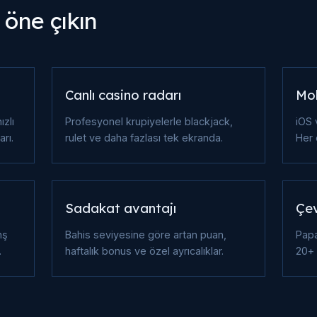
 öne çıkın
Canlı casino radarı
Mob
ızlı
Profesyonel krupiyelerle blackjack,
iOS 
rı.
rulet ve daha fazlası tek ekranda.
Her 
Sadakat avantajı
Çev
nş
Bahis seviyesine göre artan puan,
Papa
.
haftalık bonus ve özel ayrıcalıklar.
20+ 