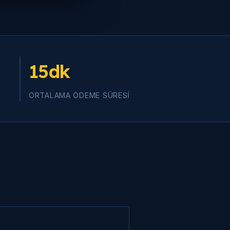
15dk
ORTALAMA ÖDEME SÜRESI