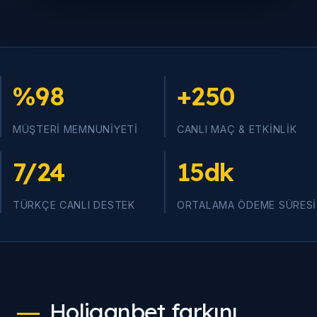
%98
+250
MÜŞTERI MEMNUNIYETI
CANLI MAÇ & ETKINLIK
7/24
15dk
TÜRKÇE CANLI DESTEK
ORTALAMA ÖDEME SÜRESI
Holiganbet farkını