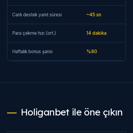
Canlı destek yanıt süresi
~45 sn
Para çekme hızı (ort.)
14 dakika
Haftalık bonus şansı
%80
Holiganbet ile öne çıkın