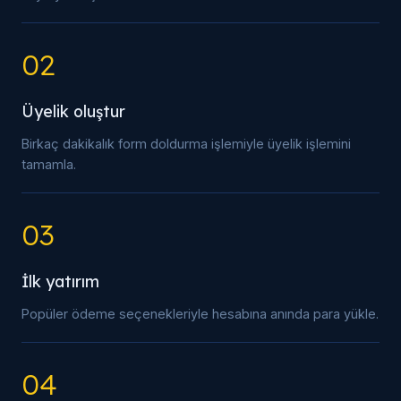
02
Üyelik oluştur
Birkaç dakikalık form doldurma işlemiyle üyelik işlemini
tamamla.
03
İlk yatırım
Popüler ödeme seçenekleriyle hesabına anında para yükle.
04