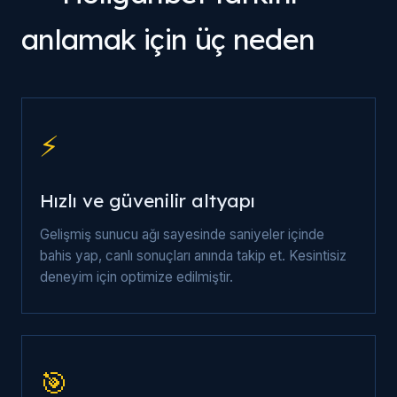
anlamak için üç neden
⚡
Hızlı ve güvenilir altyapı
Gelişmiş sunucu ağı sayesinde saniyeler içinde
bahis yap, canlı sonuçları anında takip et. Kesintisiz
deneyim için optimize edilmiştir.
🎯