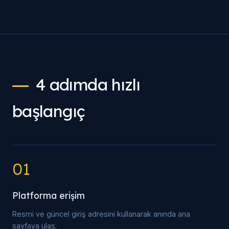
4 adımda hızlı
başlangıç
01
Platforma erişim
Resmi ve güncel giriş adresini kullanarak anında ana
sayfaya ulaş.