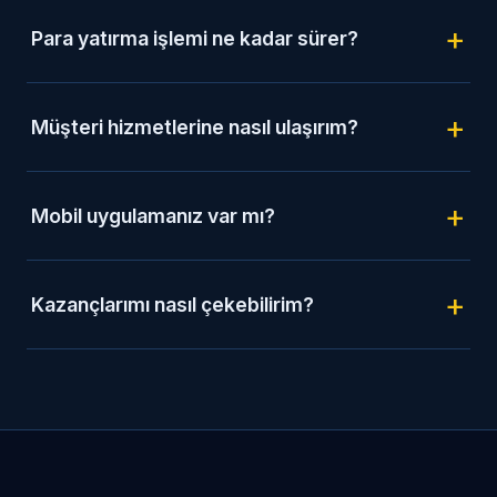
Para yatırma işlemi ne kadar sürer?
Müşteri hizmetlerine nasıl ulaşırım?
Mobil uygulamanız var mı?
Kazançlarımı nasıl çekebilirim?