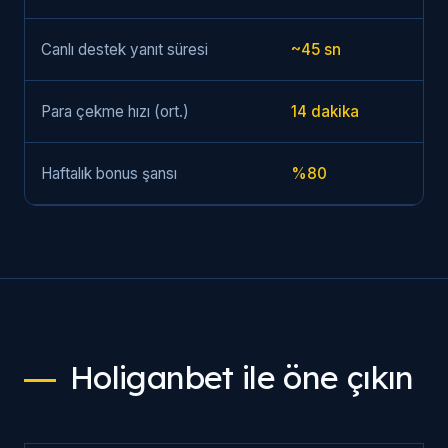
Canlı destek yanıt süresi
~45 sn
Para çekme hızı (ort.)
14 dakika
Haftalık bonus şansı
%80
Holiganbet ile öne çıkın