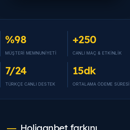
%98
+250
MÜŞTERI MEMNUNIYETI
CANLI MAÇ & ETKINLIK
7/24
15dk
TÜRKÇE CANLI DESTEK
ORTALAMA ÖDEME SÜRESI
Holiganbet farkını