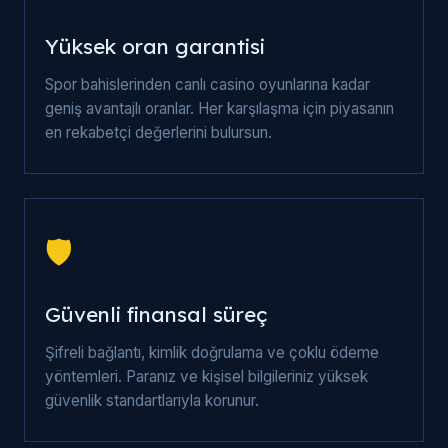
Yüksek oran garantisi
Spor bahislerinden canlı casino oyunlarına kadar
geniş avantajlı oranlar. Her karşılaşma için piyasanın
en rekabetçi değerlerini bulursun.
🛡️
Güvenli finansal süreç
Şifreli bağlantı, kimlik doğrulama ve çoklu ödeme
yöntemleri. Paranız ve kişisel bilgileriniz yüksek
güvenlik standartlarıyla korunur.