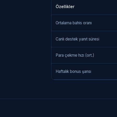
Özellikler
Ortalama bahis oranı
Canlı destek yanıt süresi
Para çekme hızı (ort.)
Haftalık bonus şansı