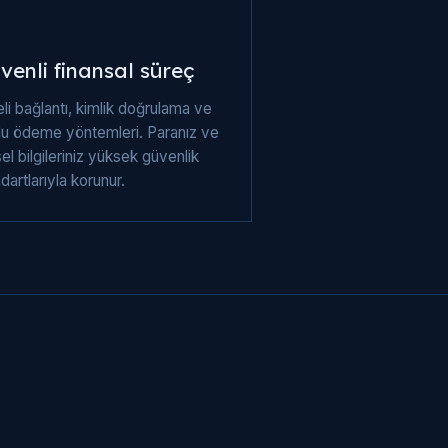
venli finansal süreç
eli bağlantı, kimlik doğrulama ve
lu ödeme yöntemleri. Paranız ve
sel bilgileriniz yüksek güvenlik
dartlarıyla korunur.