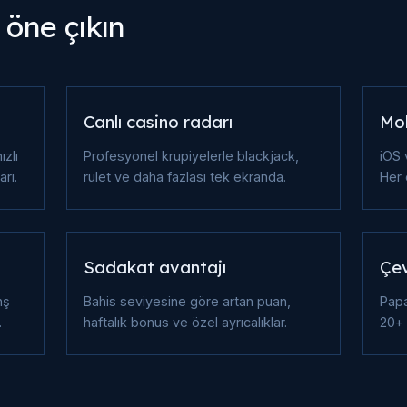
 öne çıkın
Canlı casino radarı
Mob
ızlı
Profesyonel krupiyelerle blackjack,
iOS 
rı.
rulet ve daha fazlası tek ekranda.
Her 
Sadakat avantajı
Çev
nş
Bahis seviyesine göre artan puan,
Papa
.
haftalık bonus ve özel ayrıcalıklar.
20+ 