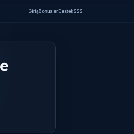
Giriş
Bonuslar
Destek
SSS
ve