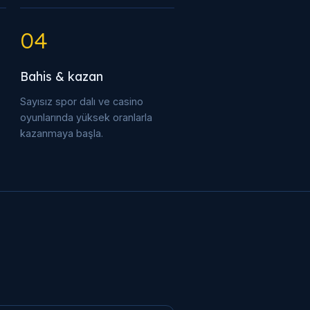
04
Bahis & kazan
Sayısız spor dalı ve casino
oyunlarında yüksek oranlarla
kazanmaya başla.