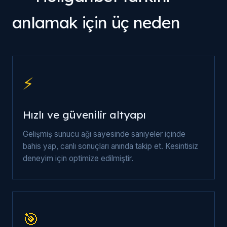
anlamak için üç neden
⚡
Hızlı ve güvenilir altyapı
Gelişmiş sunucu ağı sayesinde saniyeler içinde
bahis yap, canlı sonuçları anında takip et. Kesintisiz
deneyim için optimize edilmiştir.
🎯