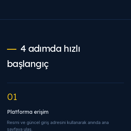
4 adımda hızlı
başlangıç
01
Platforma erişim
Resmi ve güncel giriş adresini kullanarak anında ana
sayfaya ulaş.