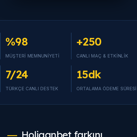
%98
+250
MÜŞTERI MEMNUNIYETI
CANLI MAÇ & ETKINLIK
7/24
15dk
TÜRKÇE CANLI DESTEK
ORTALAMA ÖDEME SÜRESI
Holiganbet farkını