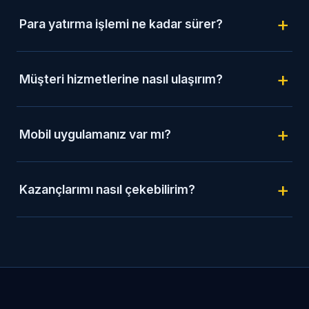
Para yatırma işlemi ne kadar sürer?
Müşteri hizmetlerine nasıl ulaşırım?
Mobil uygulamanız var mı?
Kazançlarımı nasıl çekebilirim?