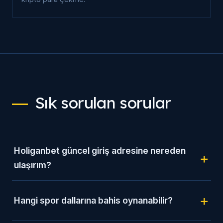
Sık sorulan sorular
Holiganbet güncel giriş adresine nereden
ulaşırım?
Hangi spor dallarına bahis oynanabilir?