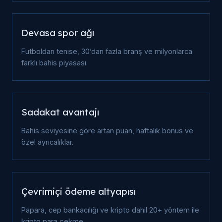
Devasa spor ağı
Futboldan tenise, 30’dan fazla branş ve milyonlarca
farklı bahis piyasası.
Sadakat avantajı
Bahis seviyesine göre artan puan, haftalık bonus ve
özel ayrıcalıklar.
Çevrimiçi ödeme altyapısı
Papara, cep bankacılığı ve kripto dahil 20+ yöntem ile
kripto para çekme.