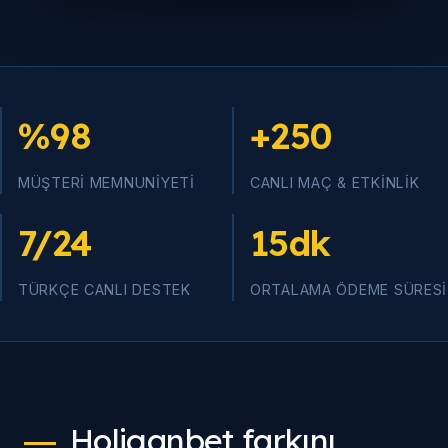
%98
+250
MÜŞTERI MEMNUNIYETI
CANLI MAÇ & ETKINLIK
7/24
15dk
TÜRKÇE CANLI DESTEK
ORTALAMA ÖDEME SÜRESI
Holiganbet farkını