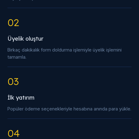
02
Üyelik oluştur
Birkaç dakikalık form doldurma işlemiyle üyelik işlemini
tamamla.
03
İlk yatırım
Popüler ödeme seçenekleriyle hesabına anında para yükle.
04