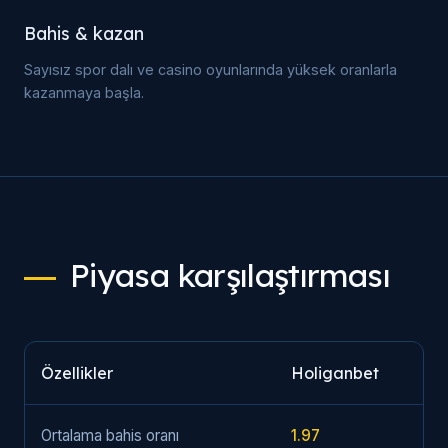
Bahis & kazan
Sayısız spor dalı ve casino oyunlarında yüksek oranlarla
kazanmaya başla.
Piyasa karşılaştırması
Özellikler
Holiganbet
Ortalama bahis oranı
1.97