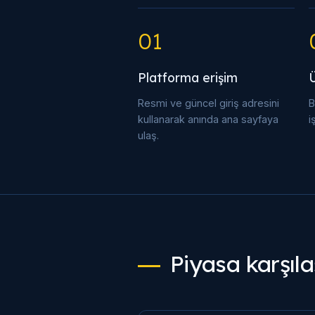
01
Platforma erişim
Ü
Resmi ve güncel giriş adresini
B
kullanarak anında ana sayfaya
i
ulaş.
Piyasa karşıla