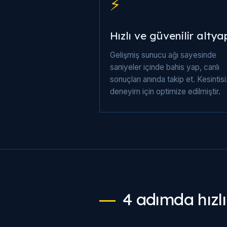
⚡
Hızlı ve güvenilir altya
Gelişmiş sunucu ağı sayesinde
saniyeler içinde bahis yap, canlı
sonuçları anında takip et. Kesintisi
deneyim için optimize edilmiştir.
4 adımda hızl