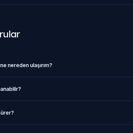
rular
ine nereden ulaşırım?
anabilir?
sürer?