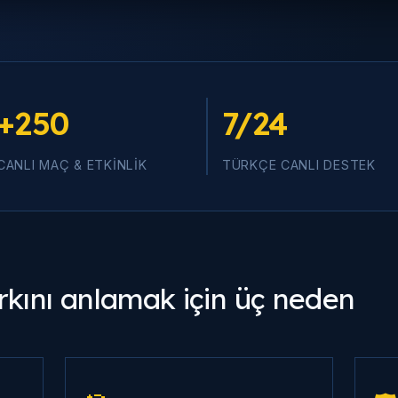
+250
7/24
CANLI MAÇ & ETKINLIK
TÜRKÇE CANLI DESTEK
rkını anlamak için üç neden