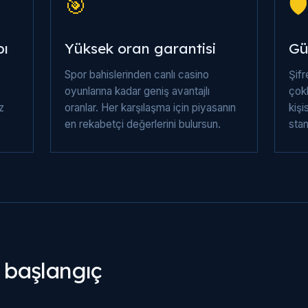
🎯
🛡️
pı
Yüksek oran garantisi
Gü
Spor bahislerinden canlı casino
Şifr
oyunlarına kadar geniş avantajlı
çok
z
oranlar. Her karşılaşma için piyasanın
kişi
en rekabetçi değerlerini bulursun.
stan
ı başlangıç