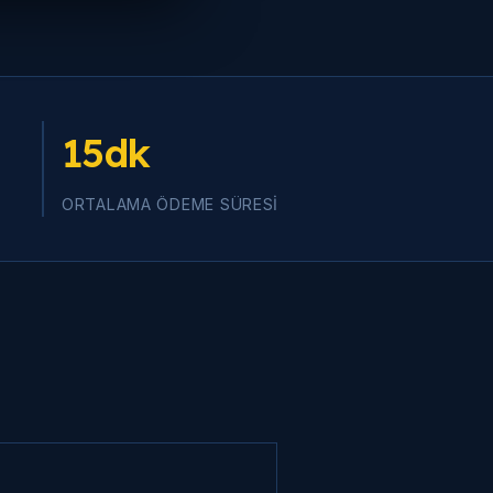
15dk
ORTALAMA ÖDEME SÜRESI