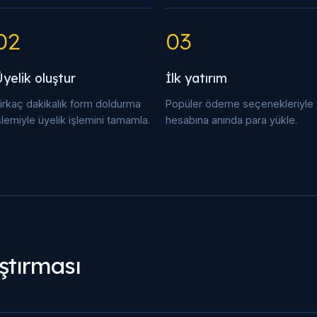
02
03
yelik oluştur
İlk yatırım
irkaç dakikalık form doldurma
Popüler ödeme seçenekleriyle
şlemiyle üyelik işlemini tamamla.
hesabına anında para yükle.
ştırması