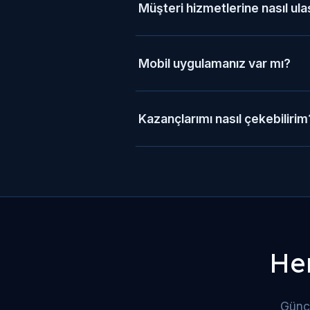
Müşteri hizmetlerine nasıl ula
Mobil uygulamanız var mı?
Kazançlarımı nasıl çekebilirim
Hem
Günce