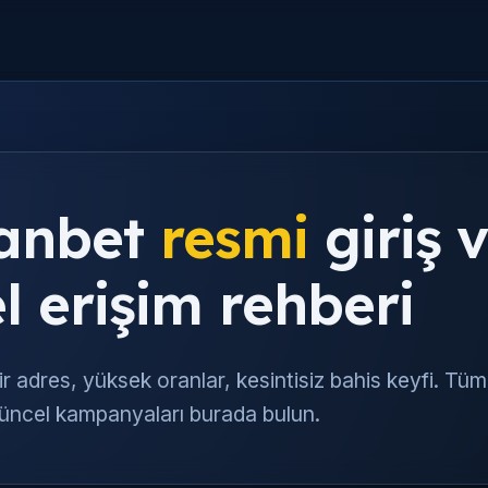
ganbet
resmi
giriş 
l erişim rehberi
ilir adres, yüksek oranlar, kesintisiz bahis keyfi. Tüm
güncel kampanyaları burada bulun.