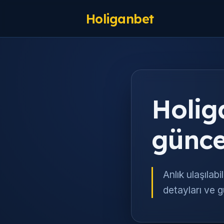
Holiganbet
Holi
günce
Anlık ulaşılab
detayları ve 