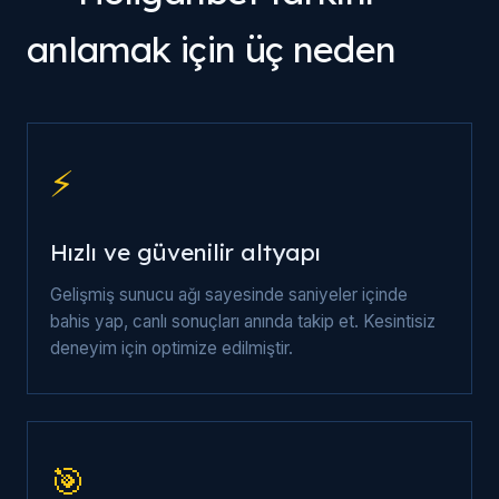
anlamak için üç neden
⚡
Hızlı ve güvenilir altyapı
Gelişmiş sunucu ağı sayesinde saniyeler içinde
bahis yap, canlı sonuçları anında takip et. Kesintisiz
deneyim için optimize edilmiştir.
🎯