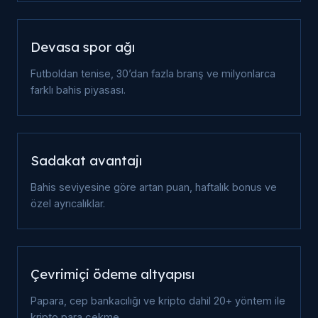
Devasa spor ağı
Futboldan tenise, 30’dan fazla branş ve milyonlarca
farklı bahis piyasası.
Sadakat avantajı
Bahis seviyesine göre artan puan, haftalık bonus ve
özel ayrıcalıklar.
Çevrimiçi ödeme altyapısı
Papara, cep bankacılığı ve kripto dahil 20+ yöntem ile
kripto para çekme.