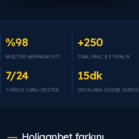
%98
+250
MÜŞTERI MEMNUNIYETI
CANLI MAÇ & ETKINLIK
7/24
15dk
TÜRKÇE CANLI DESTEK
ORTALAMA ÖDEME SÜRESI
Holiganbet farkını