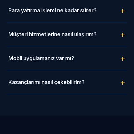
Para yatırma işlemi ne kadar sürer?
Müşteri hizmetlerine nasıl ulaşırım?
Mobil uygulamanız var mı?
Kazançlarımı nasıl çekebilirim?