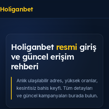
Holiganbet
Holiganbet
resmi
giriş
ve güncel erişim
rehberi
Anlık ulaşılabilir adres, yüksek oranlar,
kesintisiz bahis keyfi. Tüm detayları
ve güncel kampanyaları burada bulun.