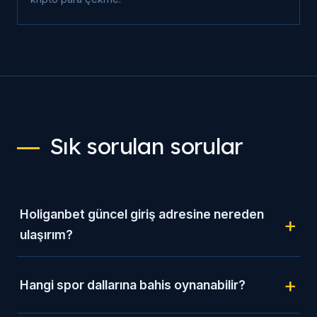
Sık sorulan sorular
Holiganbet güncel giriş adresine nereden
ulaşırım?
Hangi spor dallarına bahis oynanabilir?