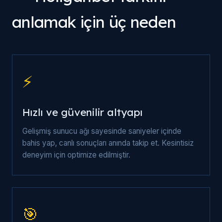
anlamak için üç neden
⚡
Hızlı ve güvenilir altyapı
Gelişmiş sunucu ağı sayesinde saniyeler içinde
bahis yap, canlı sonuçları anında takip et. Kesintisiz
deneyim için optimize edilmiştir.
🎯