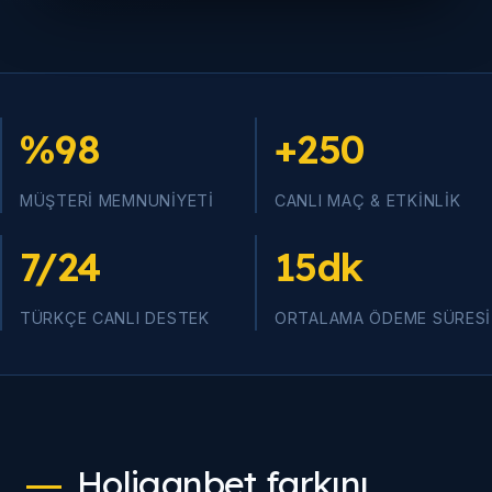
%98
+250
MÜŞTERI MEMNUNIYETI
CANLI MAÇ & ETKINLIK
7/24
15dk
TÜRKÇE CANLI DESTEK
ORTALAMA ÖDEME SÜRESI
Holiganbet farkını