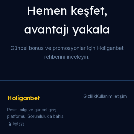
Hemen keşfet,
avantajı yakala
Güncel bonus ve promosyonlar için Holiganbet
rehberini inceleyin.
Gizlilik
Kullanım
İletişim
Holiganbet
Resmi bilgi ve güncel giriş
platformu. Sorumlulukla bahis.
📱
💬
📧