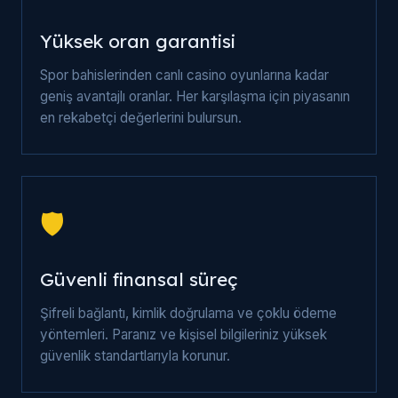
Yüksek oran garantisi
Spor bahislerinden canlı casino oyunlarına kadar
geniş avantajlı oranlar. Her karşılaşma için piyasanın
en rekabetçi değerlerini bulursun.
🛡️
Güvenli finansal süreç
Şifreli bağlantı, kimlik doğrulama ve çoklu ödeme
yöntemleri. Paranız ve kişisel bilgileriniz yüksek
güvenlik standartlarıyla korunur.