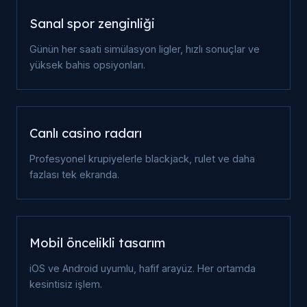
Sanal spor zenginliği
Günün her saati simülasyon ligler, hızlı sonuçlar ve
yüksek bahis opsiyonları.
Canlı casino radarı
Profesyonel krupiyelerle blackjack, rulet ve daha
fazlası tek ekranda.
Mobil öncelikli tasarım
iOS ve Android uyumlu, hafif arayüz. Her ortamda
kesintisiz işlem.