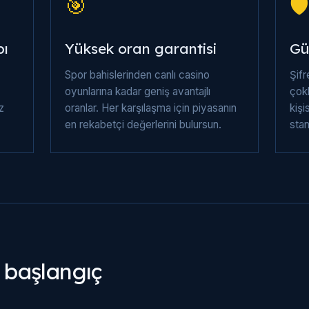
🎯
🛡️
pı
Yüksek oran garantisi
Gü
Spor bahislerinden canlı casino
Şifr
oyunlarına kadar geniş avantajlı
çok
z
oranlar. Her karşılaşma için piyasanın
kişi
en rekabetçi değerlerini bulursun.
stan
ı başlangıç