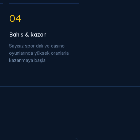
04
Bahis & kazan
Sayısız spor dalı ve casino
oyunlarında yüksek oranlarla
kazanmaya başla.