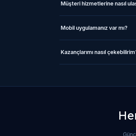
Müşteri hizmetlerine nasıl ula
Mobil uygulamanız var mı?
Kazançlarımı nasıl çekebilirim
Hem
Günce