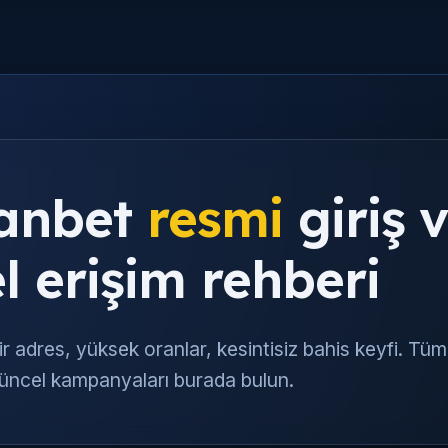
ganbet
resmi
giriş 
l erişim rehberi
ilir adres, yüksek oranlar, kesintisiz bahis keyfi. Tüm
güncel kampanyaları burada bulun.