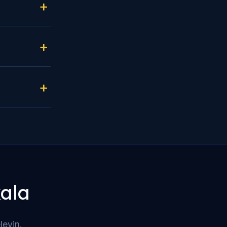
kala
leyin.