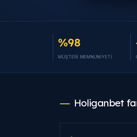
%98
MÜŞTERI MEMNUNIYETI
Holiganbet fa