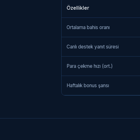
Özellikler
Ortalama bahis oranı
Canlı destek yanıt süresi
Para çekme hızı (ort.)
Haftalık bonus şansı