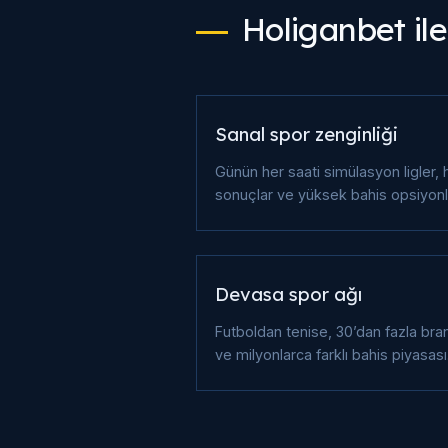
Holiganbet ile
Sanal spor zenginliği
Günün her saati simülasyon ligler, h
sonuçlar ve yüksek bahis opsiyonla
Devasa spor ağı
Futboldan tenise, 30’dan fazla bra
ve milyonlarca farklı bahis piyasası