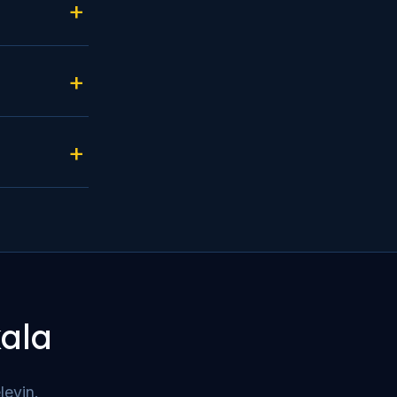
kala
leyin.