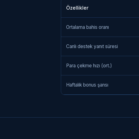
Özellikler
Ortalama bahis oranı
Canlı destek yanıt süresi
Para çekme hızı (ort.)
Haftalık bonus şansı