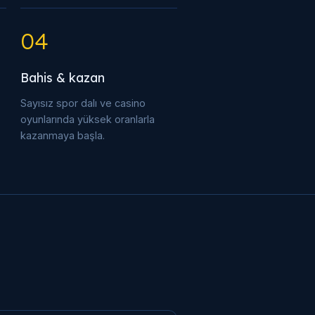
04
Bahis & kazan
Sayısız spor dalı ve casino
oyunlarında yüksek oranlarla
kazanmaya başla.