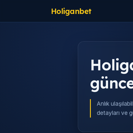
Holiganbet
Holi
günce
Anlık ulaşılab
detayları ve 