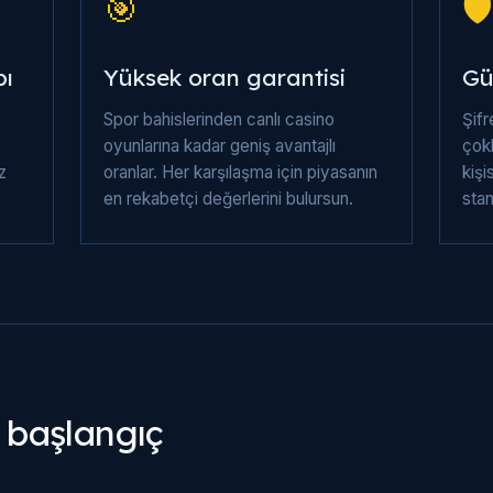
🎯
🛡️
pı
Yüksek oran garantisi
Gü
Spor bahislerinden canlı casino
Şifr
oyunlarına kadar geniş avantajlı
çok
z
oranlar. Her karşılaşma için piyasanın
kişi
en rekabetçi değerlerini bulursun.
stan
ı başlangıç