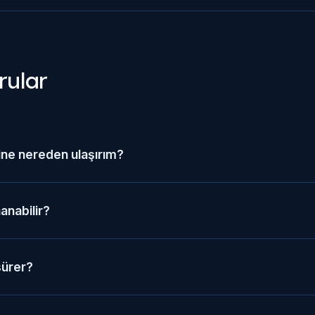
rular
ine nereden ulaşırım?
anabilir?
sürer?