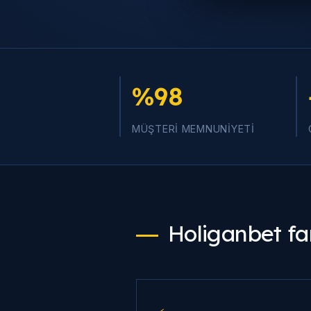
%98
MÜŞTERI MEMNUNIYETI
Holiganbet fa