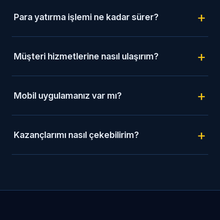
Para yatırma işlemi ne kadar sürer?
Müşteri hizmetlerine nasıl ulaşırım?
Mobil uygulamanız var mı?
Kazançlarımı nasıl çekebilirim?