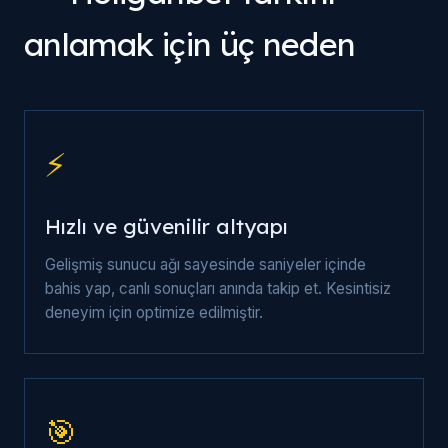
anlamak için üç neden
⚡
Hızlı ve güvenilir altyapı
Gelişmiş sunucu ağı sayesinde saniyeler içinde
bahis yap, canlı sonuçları anında takip et. Kesintisiz
deneyim için optimize edilmiştir.
🎯