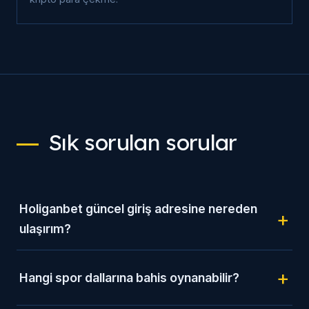
Sık sorulan sorular
Holiganbet güncel giriş adresine nereden
ulaşırım?
Hangi spor dallarına bahis oynanabilir?