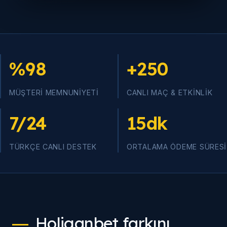
%98
+250
MÜŞTERI MEMNUNIYETI
CANLI MAÇ & ETKINLIK
7/24
15dk
TÜRKÇE CANLI DESTEK
ORTALAMA ÖDEME SÜRESI
Holiganbet farkını