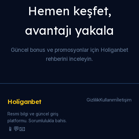
Hemen keşfet,
avantajı yakala
Güncel bonus ve promosyonlar için Holiganbet
rehberini inceleyin.
Gizlilik
Kullanım
İletişim
Holiganbet
Resmi bilgi ve güncel giriş
platformu. Sorumlulukla bahis.
📱
💬
📧