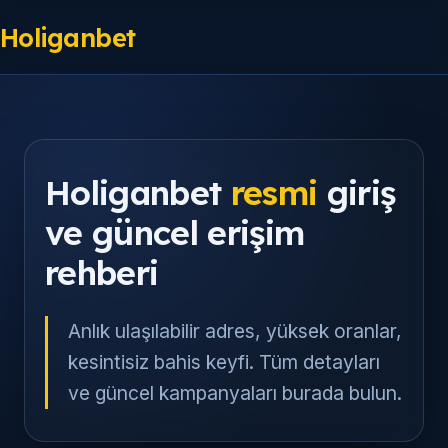
Holiganbet
Holiganbet
resmi
giriş
ve güncel erişim
rehberi
Anlık ulaşılabilir adres, yüksek oranlar,
kesintisiz bahis keyfi. Tüm detayları
ve güncel kampanyaları burada bulun.