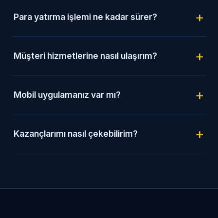
Para yatırma işlemi ne kadar sürer?
Müşteri hizmetlerine nasıl ulaşırım?
Mobil uygulamanız var mı?
Kazançlarımı nasıl çekebilirim?